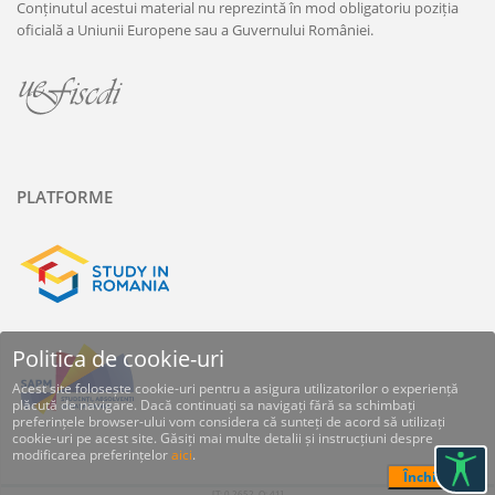
Conținutul acestui material nu reprezintă în mod obligatoriu poziția
oficială a Uniunii Europene sau a Guvernului României.
PLATFORME
Politica de cookie-uri
Acest site folosește cookie-uri pentru a asigura utilizatorilor o experiență
plăcută de navigare. Dacă continuați sa navigați fără sa schimbați
preferințele browser-ului vom considera că sunteți de acord să utilizați
cookie-uri pe acest site. Găsiți mai multe detalii și instrucțiuni despre
modificarea preferințelor
aici
.
[T: 0.2652, O: 41]