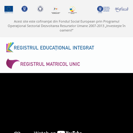
Acest site este cofinanţat din Fondul Social European prin Programul
Operaţional Sectorial Dezvoltarea Resurselor Umane 2007-2013 „Investeşte în
oameni!”