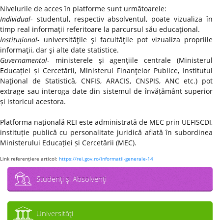
Nivelurile de acces în platforme sunt următoarele:
Individual
- studentul, respectiv absolventul, poate vizualiza în
timp real informaţii referitoare la parcursul său educaţional.
Instituțional
- universităţile şi facultăţile pot vizualiza propriile
informaţii, dar şi alte date statistice.
Guvernamental
- ministerele şi agenţiile centrale (Ministerul
Educației și Cercetării, Ministerul Finanţelor Publice, Institutul
Naţional de Statistică, CNFIS, ARACIS, CNSPIS, ANC etc.) pot
extrage sau interoga date din sistemul de învățământ superior
și istoricul acestora.
Platforma națională REI este administrată de MEC prin UEFISCDI,
instituție publică cu personalitate juridică aflată în subordinea
Ministerului Educației și Cercetării (MEC).
Link referenţiere articol:
https://rei.gov.ro/informatii-generale-14
Studenţi şi Absolvenţi
Universităţi