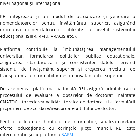
nivel național și internațional.
REI integrează și un modul de actualizare și generare a
nomenclatoarelor pentru învățământul superior, asigurând
unicitatea nomenclatoarelor utilizate la nivelul sistemului
educațional (SIIIR, RMU, ARACIS etc.).
Platforma contribuie la îmbunătățirea managementului
universitar, formularea politicilor publice educaționale,
asigurarea standardizării și consistenței datelor privind
sistemul de învățământ superior și creşterea nivelului de
transparență a informațiilor despre învățământul superior.
De asemenea, platforma națională REI asigură administrarea
procesului de evaluare a dosarelor de doctorat înaintate
CNATDCU în vederea validării tezelor de doctorat și a formulării
propunerii de acordare/neacordare a titlului de doctor.
Pentru facilitarea schimbului de informații și analiza corelării
ofertei educaționale cu cerințele pieței muncii, REI este
interoperabil şi cu platforma
SAPM
.