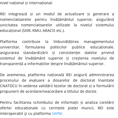
nivel național și internațional.
REI integrează și un modul de actualizare și generare a
nomenclatoarelor pentru învățământul superior, asigurând
unicitatea nomenclatoarelor utilizate la nivelul sistemului
educațional (SIIIR, RMU, ARACIS etc.).
Platforma contribuie la îmbunătățirea managementului
universitar, formularea politicilor publice educaționale,
asigurarea standardizării și consistenței datelor privind
sistemul de învățământ superior și creşterea nivelului de
transparență a informațiilor despre învățământul superior.
De asemenea, platforma națională REI asigură administrarea
procesului de evaluare a dosarelor de doctorat înaintate
CNATDCU în vederea validării tezelor de doctorat și a formulării
propunerii de acordare/neacordare a titlului de doctor.
Pentru facilitarea schimbului de informații și analiza corelării
ofertei educaționale cu cerințele pieței muncii, REI este
interoperabil şi cu platforma
SAPM
.