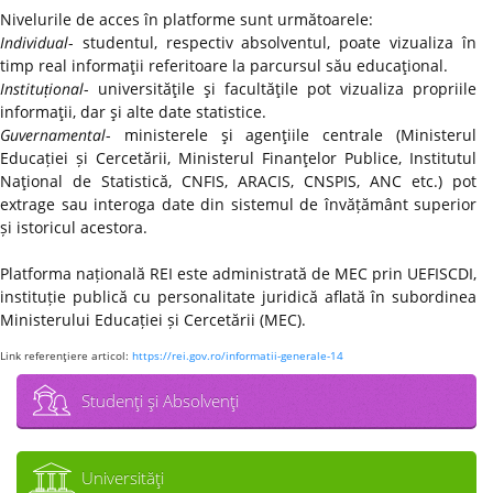
Nivelurile de acces în platforme sunt următoarele:
Individual
- studentul, respectiv absolventul, poate vizualiza în
timp real informaţii referitoare la parcursul său educaţional.
Instituțional
- universităţile şi facultăţile pot vizualiza propriile
informaţii, dar şi alte date statistice.
Guvernamental
- ministerele şi agenţiile centrale (Ministerul
Educației și Cercetării, Ministerul Finanţelor Publice, Institutul
Naţional de Statistică, CNFIS, ARACIS, CNSPIS, ANC etc.) pot
extrage sau interoga date din sistemul de învățământ superior
și istoricul acestora.
Platforma națională REI este administrată de MEC prin UEFISCDI,
instituție publică cu personalitate juridică aflată în subordinea
Ministerului Educației și Cercetării (MEC).
Link referenţiere articol:
https://rei.gov.ro/informatii-generale-14
Studenţi şi Absolvenţi
Universităţi