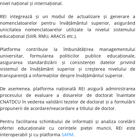
nivel național și internațional.
REI integrează și un modul de actualizare și generare a
nomenclatoarelor pentru învățământul superior, asigurând
unicitatea nomenclatoarelor utilizate la nivelul sistemului
educațional (SIIIR, RMU, ARACIS etc.).
Platforma contribuie la îmbunătățirea managementului
universitar, formularea politicilor publice educaționale,
asigurarea standardizării și consistenței datelor privind
sistemul de învățământ superior și creşterea nivelului de
transparență a informațiilor despre învățământul superior.
De asemenea, platforma națională REI asigură administrarea
procesului de evaluare a dosarelor de doctorat înaintate
CNATDCU în vederea validării tezelor de doctorat și a formulării
propunerii de acordare/neacordare a titlului de doctor.
Pentru facilitarea schimbului de informații și analiza corelării
ofertei educaționale cu cerințele pieței muncii, REI este
interoperabil şi cu platforma
SAPM
.