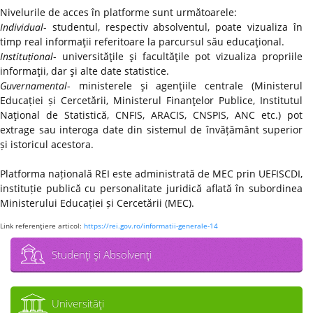
Nivelurile de acces în platforme sunt următoarele:
Individual
- studentul, respectiv absolventul, poate vizualiza în
timp real informaţii referitoare la parcursul său educaţional.
Instituțional
- universităţile şi facultăţile pot vizualiza propriile
informaţii, dar şi alte date statistice.
Guvernamental
- ministerele şi agenţiile centrale (Ministerul
Educației și Cercetării, Ministerul Finanţelor Publice, Institutul
Naţional de Statistică, CNFIS, ARACIS, CNSPIS, ANC etc.) pot
extrage sau interoga date din sistemul de învățământ superior
și istoricul acestora.
Platforma națională REI este administrată de MEC prin UEFISCDI,
instituție publică cu personalitate juridică aflată în subordinea
Ministerului Educației și Cercetării (MEC).
Link referenţiere articol:
https://rei.gov.ro/informatii-generale-14
Studenţi şi Absolvenţi
Universităţi