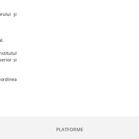
rului şi
al.
stitutul
erior și
ubordinea
PLATFORME