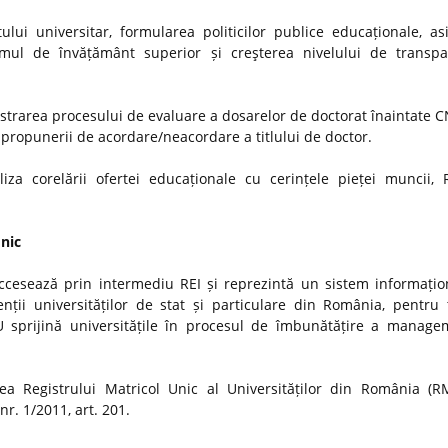
ui universitar, formularea politicilor publice educaționale, as
stemul de învățământ superior și creşterea nivelului de transp
strarea procesului de evaluare a dosarelor de doctorat înaintate
i propunerii de acordare/neacordare a titlului de doctor.
iza corelării ofertei educaționale cu cerințele pieței muncii, 
Unic
ccesează prin intermediu REI și reprezintă un sistem informațio
nții universităților de stat și particulare din România, pentru t
MU sprijină universitățile în procesul de îmbunătățire a manage
a Registrului Matricol Unic al Universităților din România (R
r. 1/2011, art. 201.