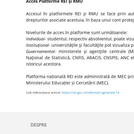
Acces Platforme REI şi RMU
Accesul în platformele REI şi RMU se face prin autor
drepturilor asociate acestuia, în baza unui cont protej
Nivelurile de acces în platforme sunt următoarele:
Individual
- studentul, respectiv absolventul, poate viz
Instituțional
- universităţile şi facultăţile pot vizualiza 
Guvernamental
- ministerele şi agenţiile centrale (Mi
Naţional de Statistică, CNFIS, ARACIS, CNSPIS, ANC e
istoricul acestora.
Platforma națională REI este administrată de MEC prin
Ministerului Educației și Cercetării (MEC).
Link referenţiere articol:
https://rei.gov.ro/informatii-generale-14
DESPRE