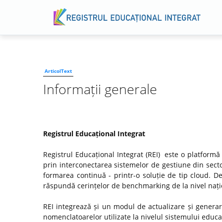
ArticolText
Informații generale
Registrul Educațional Integrat
Registrul Educațional Integrat (REI) este o platformă
prin interconectarea sistemelor de gestiune din secto
formarea continuă - printr-o soluție de tip cloud. D
răspundă cerințelor de benchmarking de la nivel națio
REI integrează și un modul de actualizare și genera
nomenclatoarelor utilizate la nivelul sistemului educaț