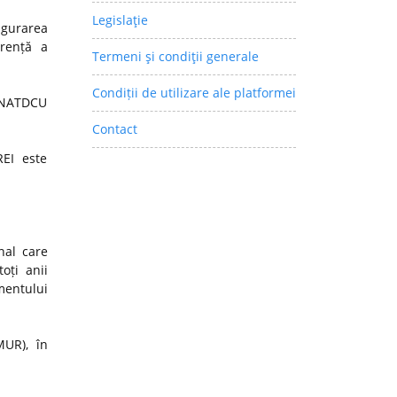
Legislaţie
igurarea
arență a
Termeni şi condiţii generale
Condiții de utilizare ale platformei
 CNATDCU
Contact
REI este
nal care
oți anii
mentului
MUR), în