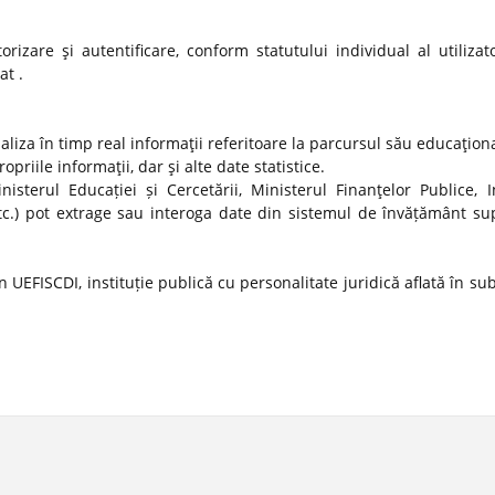
izare şi autentificare, conform statutului individual al utilizato
at .
ualiza în timp real informaţii referitoare la parcursul său educaţion
propriile informaţii, dar şi alte date statistice.
nisterul Educației și Cercetării, Ministerul Finanţelor Publice, In
tc.) pot extrage sau interoga date din sistemul de învățământ sup
 UEFISCDI, instituție publică cu personalitate juridică aflată în s