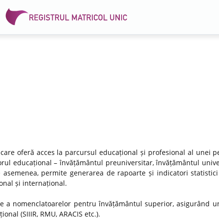
 care oferă acces la parcursul educațional și profesional al unei p
rul educațional – învățământul preuniversitar, învățământul univer
e asemenea, permite generarea de rapoarte și indicatori statistici
nal și internațional.
re a nomenclatoarelor pentru învățământul superior, asigurând un
ional (SIIIR, RMU, ARACIS etc.).