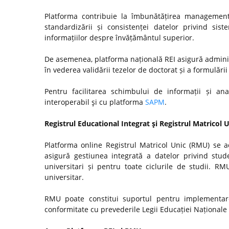
Platforma contribuie la îmbunătățirea managementul
standardizării și consistenței datelor privind si
informațiilor despre învățământul superior.
De asemenea, platforma națională REI asigură admini
în vederea validării tezelor de doctorat și a formulări
Pentru facilitarea schimbului de informații și anal
interoperabil şi cu platforma
SAPM
.
Registrul Educational Integrat şi Registrul Matricol 
Platforma online Registrul Matricol Unic (RMU) se a
asigură gestiunea integrată a datelor privind stude
universitari și pentru toate ciclurile de studii. R
universitar.
RMU poate constitui suportul pentru implementare
conformitate cu prevederile Legii Educației Naționale n