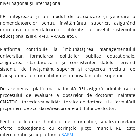
nivel național și internațional.
REI integrează și un modul de actualizare și generare a
nomenclatoarelor pentru învățământul superior, asigurând
unicitatea nomenclatoarelor utilizate la nivelul sistemului
educațional (SIIIR, RMU, ARACIS etc.).
Platforma contribuie la îmbunătățirea managementului
universitar, formularea politicilor publice educaționale,
asigurarea standardizării și consistenței datelor privind
sistemul de învățământ superior și creşterea nivelului de
transparență a informațiilor despre învățământul superior.
De asemenea, platforma națională REI asigură administrarea
procesului de evaluare a dosarelor de doctorat înaintate
CNATDCU în vederea validării tezelor de doctorat și a formulării
propunerii de acordare/neacordare a titlului de doctor.
Pentru facilitarea schimbului de informații și analiza corelării
ofertei educaționale cu cerințele pieței muncii, REI este
interoperabil şi cu platforma
SAPM
.