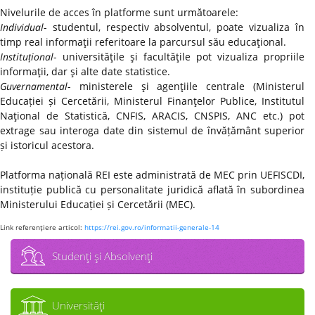
Nivelurile de acces în platforme sunt următoarele:
Individual
- studentul, respectiv absolventul, poate vizualiza în
timp real informaţii referitoare la parcursul său educaţional.
Instituțional
- universităţile şi facultăţile pot vizualiza propriile
informaţii, dar şi alte date statistice.
Guvernamental
- ministerele şi agenţiile centrale (Ministerul
Educației și Cercetării, Ministerul Finanţelor Publice, Institutul
Naţional de Statistică, CNFIS, ARACIS, CNSPIS, ANC etc.) pot
extrage sau interoga date din sistemul de învățământ superior
și istoricul acestora.
Platforma națională REI este administrată de MEC prin UEFISCDI,
instituție publică cu personalitate juridică aflată în subordinea
Ministerului Educației și Cercetării (MEC).
Link referenţiere articol:
https://rei.gov.ro/informatii-generale-14
Studenţi şi Absolvenţi
Universităţi