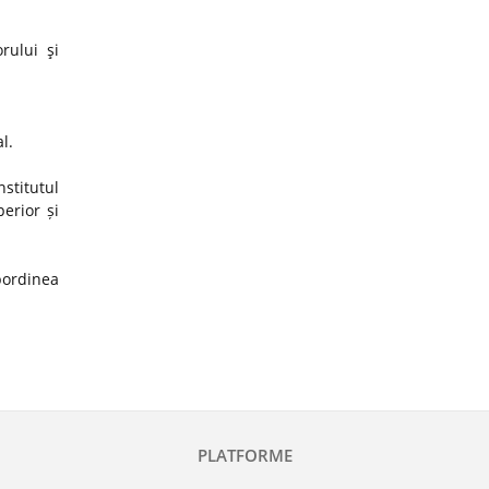
rului şi
al.
stitutul
erior și
ubordinea
PLATFORME