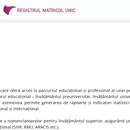
 care oferă acces la parcursul educațional și profesional al unei p
rul educațional – învățământul preuniversitar, învățământul univer
e asemenea, permite generarea de rapoarte și indicatori statistici
nal și internațional.
re a nomenclatoarelor pentru învățământul superior, asigurând un
ional (SIIIR, RMU, ARACIS etc.).