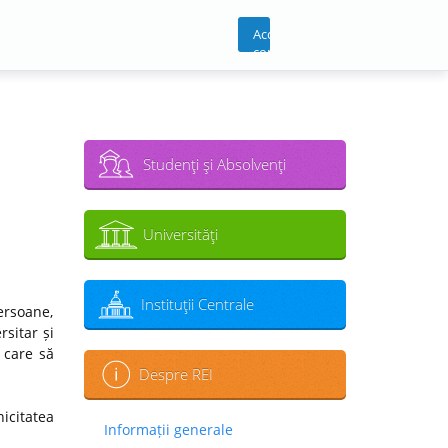
Acces
cont
Studenţi şi Absolvenţi
Universităţi
Instituţii Centrale
ersoane,
sitar și
 care să
Despre REI
icitatea
Informații generale