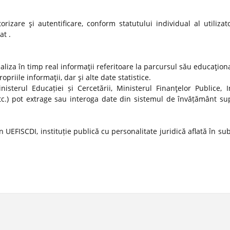
izare şi autentificare, conform statutului individual al utilizato
at .
ualiza în timp real informaţii referitoare la parcursul său educaţion
propriile informaţii, dar şi alte date statistice.
nisterul Educației și Cercetării, Ministerul Finanţelor Publice, In
tc.) pot extrage sau interoga date din sistemul de învățământ sup
 UEFISCDI, instituție publică cu personalitate juridică aflată în s