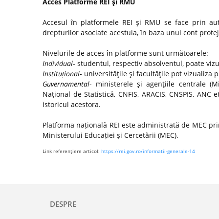
Acces Platforme REI şi RMU
Accesul în platformele REI şi RMU se face prin autor
drepturilor asociate acestuia, în baza unui cont protej
Nivelurile de acces în platforme sunt următoarele:
Individual
- studentul, respectiv absolventul, poate viz
Instituțional
- universităţile şi facultăţile pot vizualiza 
Guvernamental
- ministerele şi agenţiile centrale (Mi
Naţional de Statistică, CNFIS, ARACIS, CNSPIS, ANC e
istoricul acestora.
Platforma națională REI este administrată de MEC prin
Ministerului Educației și Cercetării (MEC).
Link referenţiere articol:
https://rei.gov.ro/informatii-generale-14
DESPRE