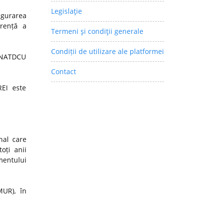
Legislaţie
igurarea
arență a
Termeni şi condiţii generale
Condiții de utilizare ale platformei
 CNATDCU
Contact
REI este
nal care
oți anii
mentului
MUR), în