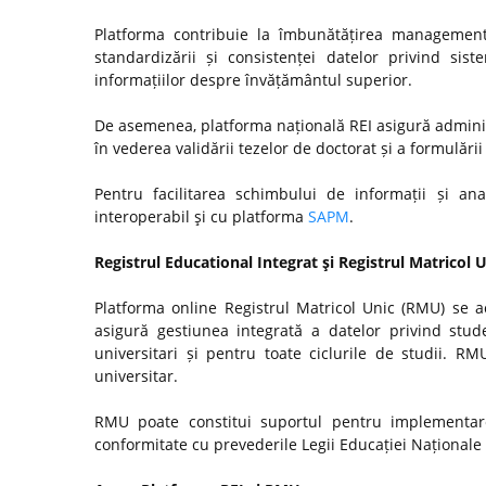
Platforma contribuie la îmbunătățirea managementul
standardizării și consistenței datelor privind si
informațiilor despre învățământul superior.
De asemenea, platforma națională REI asigură admini
în vederea validării tezelor de doctorat și a formulări
Pentru facilitarea schimbului de informații și anal
interoperabil şi cu platforma
SAPM
.
Registrul Educational Integrat şi Registrul Matricol 
Platforma online Registrul Matricol Unic (RMU) se a
asigură gestiunea integrată a datelor privind stude
universitari și pentru toate ciclurile de studii. R
universitar.
RMU poate constitui suportul pentru implementare
conformitate cu prevederile Legii Educației Naționale n