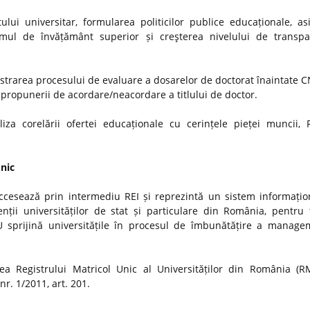
ui universitar, formularea politicilor publice educaționale, as
stemul de învățământ superior și creşterea nivelului de transp
strarea procesului de evaluare a dosarelor de doctorat înaintate
i propunerii de acordare/neacordare a titlului de doctor.
iza corelării ofertei educaționale cu cerințele pieței muncii, 
Unic
ccesează prin intermediu REI și reprezintă un sistem informațio
nții universităților de stat și particulare din România, pentru t
MU sprijină universitățile în procesul de îmbunătățire a manage
a Registrului Matricol Unic al Universităților din România (R
r. 1/2011, art. 201.