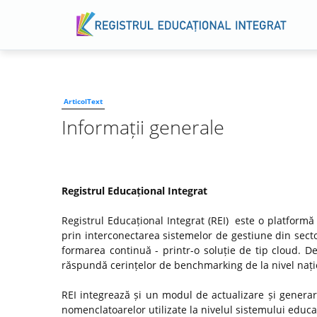
ArticolText
Informații generale
Registrul Educațional Integrat
Registrul Educațional Integrat (REI) este o platformă
prin interconectarea sistemelor de gestiune din secto
formarea continuă - printr-o soluție de tip cloud. D
răspundă cerințelor de benchmarking de la nivel națio
REI integrează și un modul de actualizare și genera
nomenclatoarelor utilizate la nivelul sistemului educaț