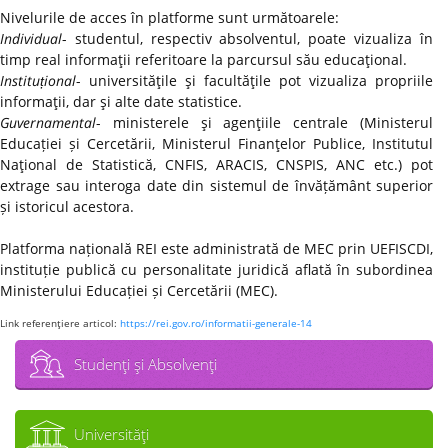
Nivelurile de acces în platforme sunt următoarele:
Individual
- studentul, respectiv absolventul, poate vizualiza în
timp real informaţii referitoare la parcursul său educaţional.
Instituțional
- universităţile şi facultăţile pot vizualiza propriile
informaţii, dar şi alte date statistice.
Guvernamental
- ministerele şi agenţiile centrale (Ministerul
Educației și Cercetării, Ministerul Finanţelor Publice, Institutul
Naţional de Statistică, CNFIS, ARACIS, CNSPIS, ANC etc.) pot
extrage sau interoga date din sistemul de învățământ superior
și istoricul acestora.
Platforma națională REI este administrată de MEC prin UEFISCDI,
instituție publică cu personalitate juridică aflată în subordinea
Ministerului Educației și Cercetării (MEC).
Link referenţiere articol:
https://rei.gov.ro/informatii-generale-14
Studenţi şi Absolvenţi
Universităţi