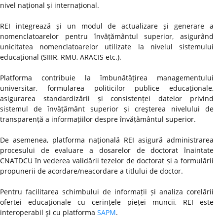
nivel național și internațional.
REI integrează și un modul de actualizare și generare a
nomenclatoarelor pentru învățământul superior, asigurând
unicitatea nomenclatoarelor utilizate la nivelul sistemului
educațional (SIIIR, RMU, ARACIS etc.).
Platforma contribuie la îmbunătățirea managementului
universitar, formularea politicilor publice educaționale,
asigurarea standardizării și consistenței datelor privind
sistemul de învățământ superior și creşterea nivelului de
transparență a informațiilor despre învățământul superior.
De asemenea, platforma națională REI asigură administrarea
procesului de evaluare a dosarelor de doctorat înaintate
CNATDCU în vederea validării tezelor de doctorat și a formulării
propunerii de acordare/neacordare a titlului de doctor.
Pentru facilitarea schimbului de informații și analiza corelării
ofertei educaționale cu cerințele pieței muncii, REI este
interoperabil şi cu platforma
SAPM
.