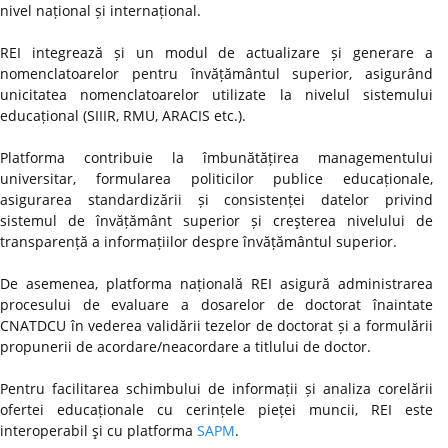
nivel național și internațional.
REI integrează și un modul de actualizare și generare a
nomenclatoarelor pentru învățământul superior, asigurând
unicitatea nomenclatoarelor utilizate la nivelul sistemului
educațional (SIIIR, RMU, ARACIS etc.).
Platforma contribuie la îmbunătățirea managementului
universitar, formularea politicilor publice educaționale,
asigurarea standardizării și consistenței datelor privind
sistemul de învățământ superior și creşterea nivelului de
transparență a informațiilor despre învățământul superior.
De asemenea, platforma națională REI asigură administrarea
procesului de evaluare a dosarelor de doctorat înaintate
CNATDCU în vederea validării tezelor de doctorat și a formulării
propunerii de acordare/neacordare a titlului de doctor.
Pentru facilitarea schimbului de informații și analiza corelării
ofertei educaționale cu cerințele pieței muncii, REI este
interoperabil şi cu platforma
SAPM
.