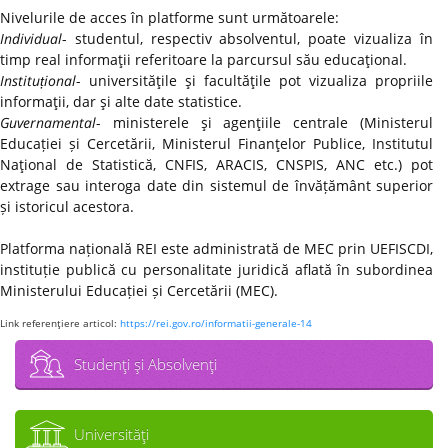
Nivelurile de acces în platforme sunt următoarele:
Individual
- studentul, respectiv absolventul, poate vizualiza în
timp real informaţii referitoare la parcursul său educaţional.
Instituțional
- universităţile şi facultăţile pot vizualiza propriile
informaţii, dar şi alte date statistice.
Guvernamental
- ministerele şi agenţiile centrale (Ministerul
Educației și Cercetării, Ministerul Finanţelor Publice, Institutul
Naţional de Statistică, CNFIS, ARACIS, CNSPIS, ANC etc.) pot
extrage sau interoga date din sistemul de învățământ superior
și istoricul acestora.
Platforma națională REI este administrată de MEC prin UEFISCDI,
instituție publică cu personalitate juridică aflată în subordinea
Ministerului Educației și Cercetării (MEC).
Link referenţiere articol:
https://rei.gov.ro/informatii-generale-14
Studenţi şi Absolvenţi
Universităţi