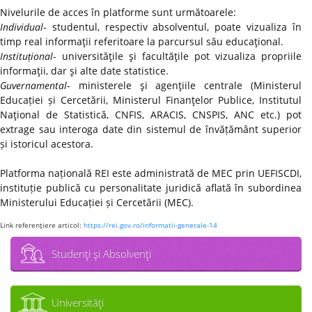
Nivelurile de acces în platforme sunt următoarele:
Individual
- studentul, respectiv absolventul, poate vizualiza în
timp real informaţii referitoare la parcursul său educaţional.
Instituțional
- universităţile şi facultăţile pot vizualiza propriile
informaţii, dar şi alte date statistice.
Guvernamental
- ministerele şi agenţiile centrale (Ministerul
Educației și Cercetării, Ministerul Finanţelor Publice, Institutul
Naţional de Statistică, CNFIS, ARACIS, CNSPIS, ANC etc.) pot
extrage sau interoga date din sistemul de învățământ superior
și istoricul acestora.
Platforma națională REI este administrată de MEC prin UEFISCDI,
instituție publică cu personalitate juridică aflată în subordinea
Ministerului Educației și Cercetării (MEC).
Link referenţiere articol:
https://rei.gov.ro/informatii-generale-14
Studenţi şi Absolvenţi
Universităţi