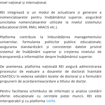
nivel național și internațional.
REI integrează și un modul de actualizare și generare a
nomenclatoarelor pentru învățământul superior, asigurând
unicitatea nomenclatoarelor utilizate la nivelul sistemului
educațional (SIIIR, RMU, ARACIS etc.).
Platforma contribuie la îmbunătățirea managementului
universitar, formularea politicilor publice educaționale,
asigurarea standardizării și consistenței datelor privind
sistemul de învățământ superior și creşterea nivelului de
transparență a informațiilor despre învățământul superior.
De asemenea, platforma națională REI asigură administrarea
procesului de evaluare a dosarelor de doctorat înaintate
CNATDCU în vederea validării tezelor de doctorat și a formulării
propunerii de acordare/neacordare a titlului de doctor.
Pentru facilitarea schimbului de informații și analiza corelării
ofertei educaționale cu cerințele pieței muncii, REI este
interoperabil şi cu platforma
SAPM
.