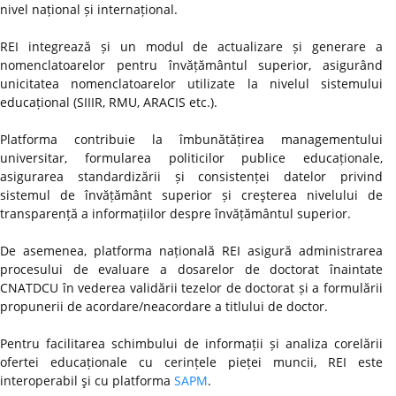
nivel național și internațional.
REI integrează și un modul de actualizare și generare a
nomenclatoarelor pentru învățământul superior, asigurând
unicitatea nomenclatoarelor utilizate la nivelul sistemului
educațional (SIIIR, RMU, ARACIS etc.).
Platforma contribuie la îmbunătățirea managementului
universitar, formularea politicilor publice educaționale,
asigurarea standardizării și consistenței datelor privind
sistemul de învățământ superior și creşterea nivelului de
transparență a informațiilor despre învățământul superior.
De asemenea, platforma națională REI asigură administrarea
procesului de evaluare a dosarelor de doctorat înaintate
CNATDCU în vederea validării tezelor de doctorat și a formulării
propunerii de acordare/neacordare a titlului de doctor.
Pentru facilitarea schimbului de informații și analiza corelării
ofertei educaționale cu cerințele pieței muncii, REI este
interoperabil şi cu platforma
SAPM
.