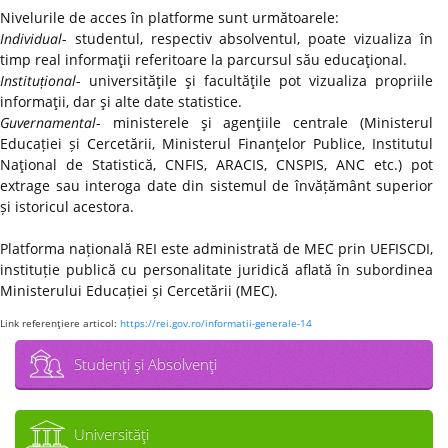
Nivelurile de acces în platforme sunt următoarele:
Individual
- studentul, respectiv absolventul, poate vizualiza în
timp real informaţii referitoare la parcursul său educaţional.
Instituțional
- universităţile şi facultăţile pot vizualiza propriile
informaţii, dar şi alte date statistice.
Guvernamental
- ministerele şi agenţiile centrale (Ministerul
Educației și Cercetării, Ministerul Finanţelor Publice, Institutul
Naţional de Statistică, CNFIS, ARACIS, CNSPIS, ANC etc.) pot
extrage sau interoga date din sistemul de învățământ superior
și istoricul acestora.
Platforma națională REI este administrată de MEC prin UEFISCDI,
instituție publică cu personalitate juridică aflată în subordinea
Ministerului Educației și Cercetării (MEC).
Link referenţiere articol:
https://rei.gov.ro/informatii-generale-14
Studenţi şi Absolvenţi
Universităţi