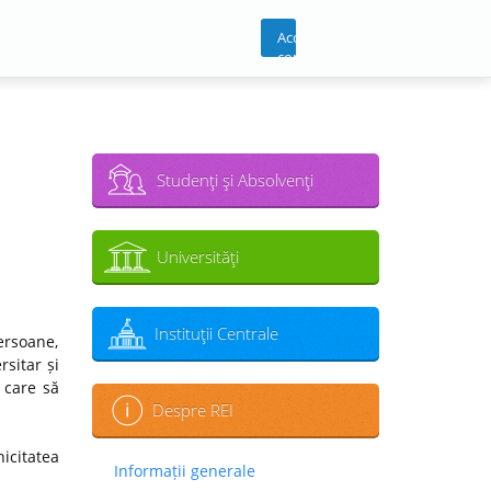
Acces
cont
Studenţi şi Absolvenţi
Universităţi
Instituţii Centrale
ersoane,
sitar și
 care să
Despre REI
icitatea
Informații generale