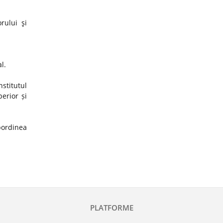
rului şi
al.
stitutul
erior și
ubordinea
PLATFORME