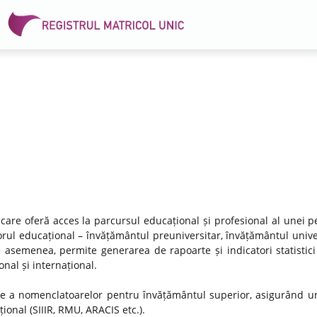
 care oferă acces la parcursul educațional și profesional al unei p
rul educațional – învățământul preuniversitar, învățământul univer
e asemenea, permite generarea de rapoarte și indicatori statistici
nal și internațional.
re a nomenclatoarelor pentru învățământul superior, asigurând un
ional (SIIIR, RMU, ARACIS etc.).