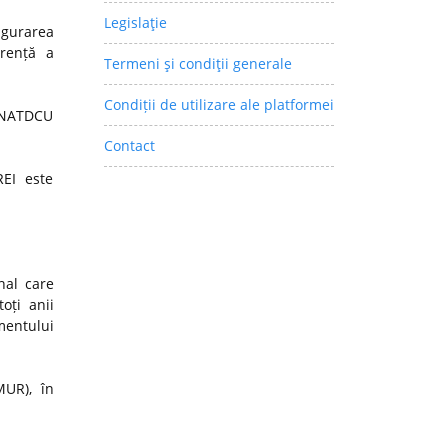
Legislaţie
igurarea
arență a
Termeni şi condiţii generale
Condiții de utilizare ale platformei
 CNATDCU
Contact
REI este
nal care
oți anii
mentului
MUR), în