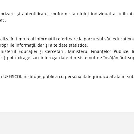
izare şi autentificare, conform statutului individual al utilizato
at .
ualiza în timp real informaţii referitoare la parcursul său educaţion
propriile informaţii, dar şi alte date statistice.
nisterul Educației și Cercetării, Ministerul Finanţelor Publice, In
tc.) pot extrage sau interoga date din sistemul de învățământ sup
 UEFISCDI, instituție publică cu personalitate juridică aflată în s