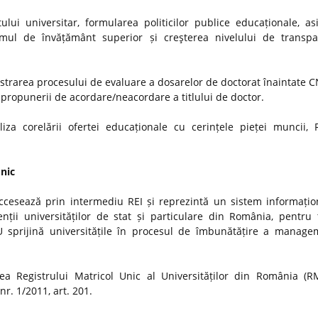
ui universitar, formularea politicilor publice educaționale, as
stemul de învățământ superior și creşterea nivelului de transp
strarea procesului de evaluare a dosarelor de doctorat înaintate
i propunerii de acordare/neacordare a titlului de doctor.
iza corelării ofertei educaționale cu cerințele pieței muncii, 
Unic
ccesează prin intermediu REI și reprezintă un sistem informațio
nții universităților de stat și particulare din România, pentru t
MU sprijină universitățile în procesul de îmbunătățire a manage
a Registrului Matricol Unic al Universităților din România (R
r. 1/2011, art. 201.