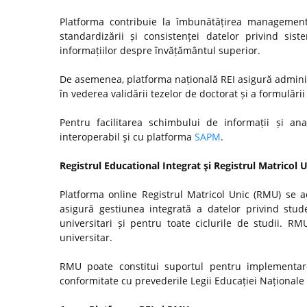
Platforma contribuie la îmbunătățirea managementul
standardizării și consistenței datelor privind si
informațiilor despre învățământul superior.
De asemenea, platforma națională REI asigură admini
în vederea validării tezelor de doctorat și a formulări
Pentru facilitarea schimbului de informații și anal
interoperabil şi cu platforma
SAPM
.
Registrul Educational Integrat şi Registrul Matricol 
Platforma online Registrul Matricol Unic (RMU) se a
asigură gestiunea integrată a datelor privind stude
universitari și pentru toate ciclurile de studii. R
universitar.
RMU poate constitui suportul pentru implementare
conformitate cu prevederile Legii Educației Naționale n