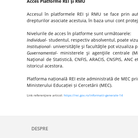
Acces Platforme REI şi RMU
Accesul în platformele REI şi RMU se face prin autor
drepturilor asociate acestuia, în baza unui cont protej
Nivelurile de acces în platforme sunt următoarele:
Individual
- studentul, respectiv absolventul, poate viz
Instituțional
- universităţile şi facultăţile pot vizualiza 
Guvernamental
- ministerele şi agenţiile centrale (Mi
Naţional de Statistică, CNFIS, ARACIS, CNSPIS, ANC e
istoricul acestora.
Platforma națională REI este administrată de MEC prin
Ministerului Educației și Cercetării (MEC).
Link referenţiere articol:
https://rei.gov.ro/informatii-generale-14
DESPRE