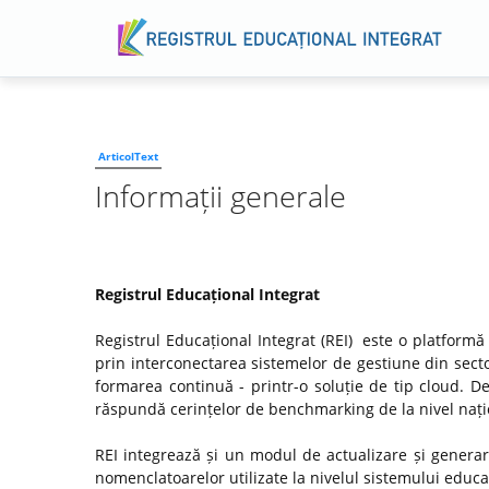
ArticolText
Informații generale
Registrul Educațional Integrat
Registrul Educațional Integrat (REI) este o platformă
prin interconectarea sistemelor de gestiune din secto
formarea continuă - printr-o soluție de tip cloud. D
răspundă cerințelor de benchmarking de la nivel națio
REI integrează și un modul de actualizare și genera
nomenclatoarelor utilizate la nivelul sistemului educaț