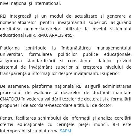
nivel național și internațional.
REI integrează și un modul de actualizare și generare a
nomenclatoarelor pentru învățământul superior, asigurând
unicitatea nomenclatoarelor utilizate la nivelul sistemului
educațional (SIIIR, RMU, ARACIS etc.).
Platforma contribuie la îmbunătățirea managementului
universitar, formularea politicilor publice educaționale,
asigurarea standardizării și consistenței datelor privind
sistemul de învățământ superior și creşterea nivelului de
transparență a informațiilor despre învățământul superior.
De asemenea, platforma națională REI asigură administrarea
procesului de evaluare a dosarelor de doctorat înaintate
CNATDCU în vederea validării tezelor de doctorat și a formulării
propunerii de acordare/neacordare a titlului de doctor.
Pentru facilitarea schimbului de informații și analiza corelării
ofertei educaționale cu cerințele pieței muncii, REI este
interoperabil şi cu platforma
SAPM
.