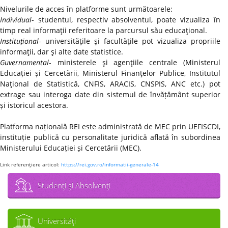
Nivelurile de acces în platforme sunt următoarele:
Individual
- studentul, respectiv absolventul, poate vizualiza în
timp real informaţii referitoare la parcursul său educaţional.
Instituțional
- universităţile şi facultăţile pot vizualiza propriile
informaţii, dar şi alte date statistice.
Guvernamental
- ministerele şi agenţiile centrale (Ministerul
Educației și Cercetării, Ministerul Finanţelor Publice, Institutul
Naţional de Statistică, CNFIS, ARACIS, CNSPIS, ANC etc.) pot
extrage sau interoga date din sistemul de învățământ superior
și istoricul acestora.
Platforma națională REI este administrată de MEC prin UEFISCDI,
instituție publică cu personalitate juridică aflată în subordinea
Ministerului Educației și Cercetării (MEC).
Link referenţiere articol:
https://rei.gov.ro/informatii-generale-14
Studenţi şi Absolvenţi
Universităţi