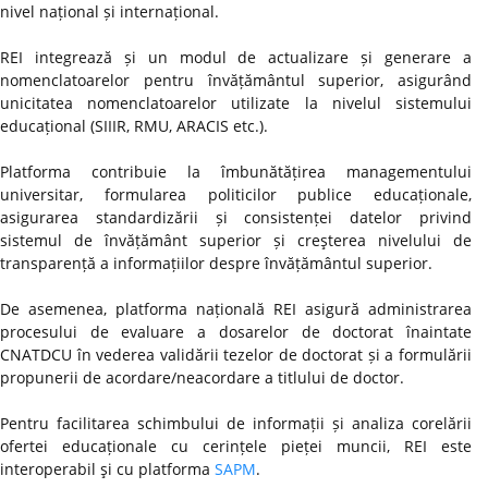
nivel național și internațional.
REI integrează și un modul de actualizare și generare a
nomenclatoarelor pentru învățământul superior, asigurând
unicitatea nomenclatoarelor utilizate la nivelul sistemului
educațional (SIIIR, RMU, ARACIS etc.).
Platforma contribuie la îmbunătățirea managementului
universitar, formularea politicilor publice educaționale,
asigurarea standardizării și consistenței datelor privind
sistemul de învățământ superior și creşterea nivelului de
transparență a informațiilor despre învățământul superior.
De asemenea, platforma națională REI asigură administrarea
procesului de evaluare a dosarelor de doctorat înaintate
CNATDCU în vederea validării tezelor de doctorat și a formulării
propunerii de acordare/neacordare a titlului de doctor.
Pentru facilitarea schimbului de informații și analiza corelării
ofertei educaționale cu cerințele pieței muncii, REI este
interoperabil şi cu platforma
SAPM
.