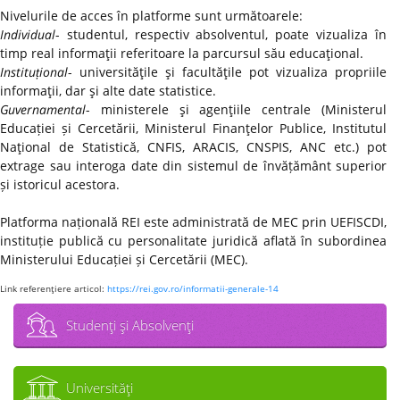
Nivelurile de acces în platforme sunt următoarele:
Individual
- studentul, respectiv absolventul, poate vizualiza în
timp real informaţii referitoare la parcursul său educaţional.
Instituțional
- universităţile şi facultăţile pot vizualiza propriile
informaţii, dar şi alte date statistice.
Guvernamental
- ministerele şi agenţiile centrale (Ministerul
Educației și Cercetării, Ministerul Finanţelor Publice, Institutul
Naţional de Statistică, CNFIS, ARACIS, CNSPIS, ANC etc.) pot
extrage sau interoga date din sistemul de învățământ superior
și istoricul acestora.
Platforma națională REI este administrată de MEC prin UEFISCDI,
instituție publică cu personalitate juridică aflată în subordinea
Ministerului Educației și Cercetării (MEC).
Link referenţiere articol:
https://rei.gov.ro/informatii-generale-14
Studenţi şi Absolvenţi
Universităţi