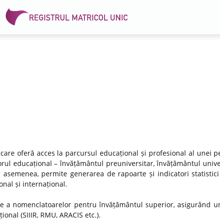
 care oferă acces la parcursul educațional și profesional al unei p
rul educațional – învățământul preuniversitar, învățământul univer
e asemenea, permite generarea de rapoarte și indicatori statistici
nal și internațional.
re a nomenclatoarelor pentru învățământul superior, asigurând un
ional (SIIIR, RMU, ARACIS etc.).