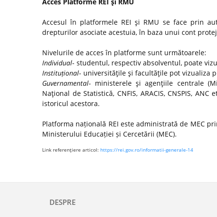
Acces Platforme REI şi RMU
Accesul în platformele REI şi RMU se face prin autor
drepturilor asociate acestuia, în baza unui cont protej
Nivelurile de acces în platforme sunt următoarele:
Individual
- studentul, respectiv absolventul, poate viz
Instituțional
- universităţile şi facultăţile pot vizualiza 
Guvernamental
- ministerele şi agenţiile centrale (Mi
Naţional de Statistică, CNFIS, ARACIS, CNSPIS, ANC e
istoricul acestora.
Platforma națională REI este administrată de MEC prin
Ministerului Educației și Cercetării (MEC).
Link referenţiere articol:
https://rei.gov.ro/informatii-generale-14
DESPRE