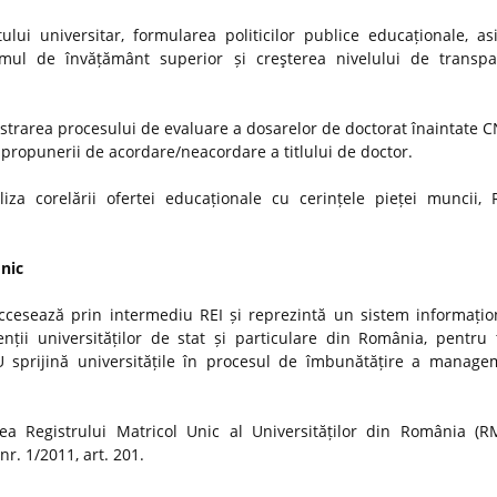
ui universitar, formularea politicilor publice educaționale, as
stemul de învățământ superior și creşterea nivelului de transp
strarea procesului de evaluare a dosarelor de doctorat înaintate
i propunerii de acordare/neacordare a titlului de doctor.
iza corelării ofertei educaționale cu cerințele pieței muncii, 
Unic
ccesează prin intermediu REI și reprezintă un sistem informațio
nții universităților de stat și particulare din România, pentru t
MU sprijină universitățile în procesul de îmbunătățire a manage
a Registrului Matricol Unic al Universităților din România (R
r. 1/2011, art. 201.