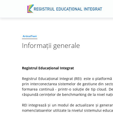
ArticolText
Informații generale
Registrul Educațional Integrat
Registrul Educațional Integrat (REI) este o platformă
prin interconectarea sistemelor de gestiune din secto
formarea continuă - printr-o soluție de tip cloud. D
răspundă cerințelor de benchmarking de la nivel națio
REI integrează și un modul de actualizare și genera
nomenclatoarelor utilizate la nivelul sistemului educaț