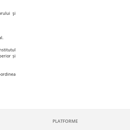
rului şi
al.
stitutul
erior și
ubordinea
PLATFORME