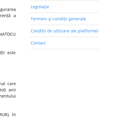
Legislaţie
igurarea
arență a
Termeni şi condiţii generale
Condiții de utilizare ale platformei
 CNATDCU
Contact
REI este
nal care
oți anii
mentului
MUR), în