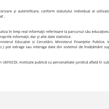
izare şi autentificare, conform statutului individual al utilizato
at .
ualiza în timp real informaţii referitoare la parcursul său educaţion
propriile informaţii, dar şi alte date statistice.
nisterul Educației și Cercetării, Ministerul Finanţelor Publice, In
tc.) pot extrage sau interoga date din sistemul de învățământ sup
 UEFISCDI, instituție publică cu personalitate juridică aflată în s