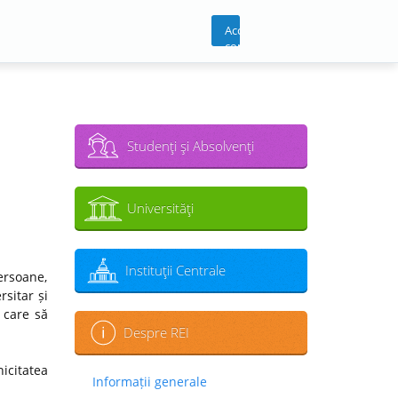
Acces
cont
Studenţi şi Absolvenţi
Universităţi
Instituţii Centrale
ersoane,
sitar și
 care să
Despre REI
icitatea
Informații generale