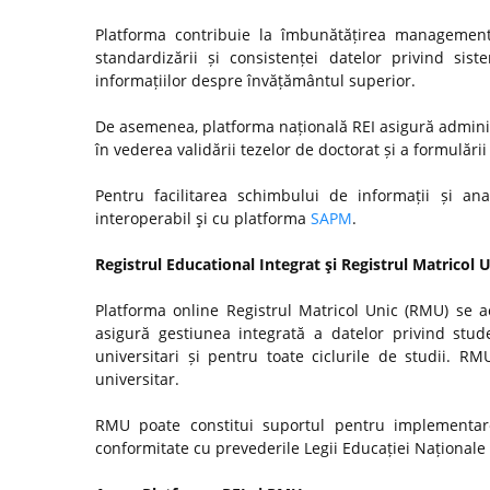
Platforma contribuie la îmbunătățirea managementul
standardizării și consistenței datelor privind si
informațiilor despre învățământul superior.
De asemenea, platforma națională REI asigură admini
în vederea validării tezelor de doctorat și a formulări
Pentru facilitarea schimbului de informații și anal
interoperabil şi cu platforma
SAPM
.
Registrul Educational Integrat şi Registrul Matricol 
Platforma online Registrul Matricol Unic (RMU) se a
asigură gestiunea integrată a datelor privind stude
universitari și pentru toate ciclurile de studii. R
universitar.
RMU poate constitui suportul pentru implementare
conformitate cu prevederile Legii Educației Naționale n