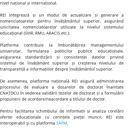
nivel național și internațional.
REI integrează și un modul de actualizare și generare a
nomenclatoarelor pentru învățământul superior, asigurând
unicitatea nomenclatoarelor utilizate la nivelul sistemului
educațional (SIIIR, RMU, ARACIS etc.).
Platforma contribuie la îmbunătățirea managementului
universitar, formularea politicilor publice educaționale,
asigurarea standardizării și consistenței datelor privind
sistemul de învățământ superior și creşterea nivelului de
transparență a informațiilor despre învățământul superior.
De asemenea, platforma națională REI asigură administrarea
procesului de evaluare a dosarelor de doctorat înaintate
CNATDCU în vederea validării tezelor de doctorat și a formulării
propunerii de acordare/neacordare a titlului de doctor.
Pentru facilitarea schimbului de informații și analiza corelării
ofertei educaționale cu cerințele pieței muncii, REI este
interoperabil şi cu platforma
SAPM
.