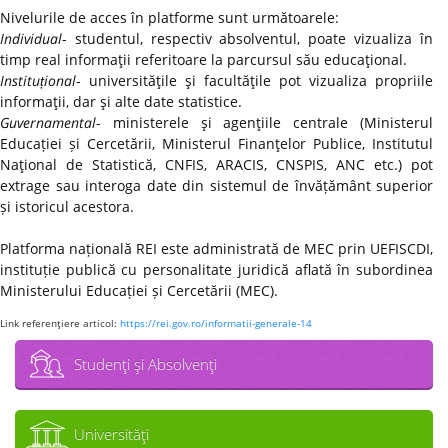
Nivelurile de acces în platforme sunt următoarele:
Individual
- studentul, respectiv absolventul, poate vizualiza în
timp real informaţii referitoare la parcursul său educaţional.
Instituțional
- universităţile şi facultăţile pot vizualiza propriile
informaţii, dar şi alte date statistice.
Guvernamental
- ministerele şi agenţiile centrale (Ministerul
Educației și Cercetării, Ministerul Finanţelor Publice, Institutul
Naţional de Statistică, CNFIS, ARACIS, CNSPIS, ANC etc.) pot
extrage sau interoga date din sistemul de învățământ superior
și istoricul acestora.
Platforma națională REI este administrată de MEC prin UEFISCDI,
instituție publică cu personalitate juridică aflată în subordinea
Ministerului Educației și Cercetării (MEC).
Link referenţiere articol:
https://rei.gov.ro/informatii-generale-14
Studenţi şi Absolvenţi
Universităţi