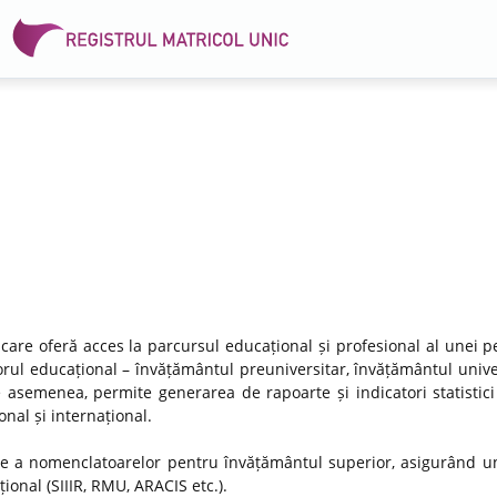
 care oferă acces la parcursul educațional și profesional al unei p
rul educațional – învățământul preuniversitar, învățământul univer
e asemenea, permite generarea de rapoarte și indicatori statistici
nal și internațional.
re a nomenclatoarelor pentru învățământul superior, asigurând un
ional (SIIIR, RMU, ARACIS etc.).