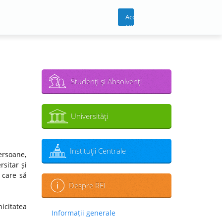
Acces
cont
Studenţi şi Absolvenţi
Universităţi
Instituţii Centrale
ersoane,
sitar și
 care să
Despre REI
icitatea
Informații generale