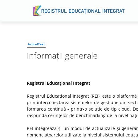
ArticolText
Informații generale
Registrul Educațional Integrat
Registrul Educațional Integrat (REI) este o platformă
prin interconectarea sistemelor de gestiune din secto
formarea continuă - printr-o soluție de tip cloud. D
răspundă cerințelor de benchmarking de la nivel națio
REI integrează și un modul de actualizare și genera
nomenclatoarelor utilizate la nivelul sistemului educaț