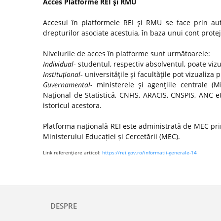
Acces Platforme REI şi RMU
Accesul în platformele REI şi RMU se face prin autor
drepturilor asociate acestuia, în baza unui cont protej
Nivelurile de acces în platforme sunt următoarele:
Individual
- studentul, respectiv absolventul, poate viz
Instituțional
- universităţile şi facultăţile pot vizualiza 
Guvernamental
- ministerele şi agenţiile centrale (Mi
Naţional de Statistică, CNFIS, ARACIS, CNSPIS, ANC e
istoricul acestora.
Platforma națională REI este administrată de MEC prin
Ministerului Educației și Cercetării (MEC).
Link referenţiere articol:
https://rei.gov.ro/informatii-generale-14
DESPRE