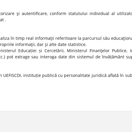
izare şi autentificare, conform statutului individual al utilizato
at .
ualiza în timp real informaţii referitoare la parcursul său educaţion
propriile informaţii, dar şi alte date statistice.
nisterul Educației și Cercetării, Ministerul Finanţelor Publice, In
tc.) pot extrage sau interoga date din sistemul de învățământ sup
 UEFISCDI, instituție publică cu personalitate juridică aflată în s