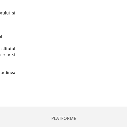
rului şi
al.
stitutul
erior și
ubordinea
PLATFORME