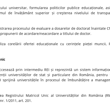
ui universitar, formularea politicilor publice educaționale, as
stemul de învățământ superior și creşterea nivelului de transp
strarea procesului de evaluare a dosarelor de doctorat înaintate
i propunerii de acordare/neacordare a titlului de doctor.
iza corelării ofertei educaționale cu cerințele pieței muncii, 
Unic
ccesează prin intermediu REI și reprezintă un sistem informațio
nții universităților de stat și particulare din România, pentru t
MU sprijină universitățile în procesul de îmbunătățire a manage
a Registrului Matricol Unic al Universităților din România (R
r. 1/2011, art. 201.