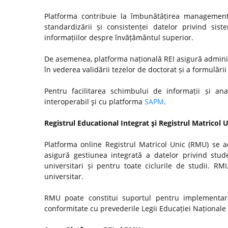
Platforma contribuie la îmbunătățirea managementul
standardizării și consistenței datelor privind si
informațiilor despre învățământul superior.
De asemenea, platforma națională REI asigură admini
în vederea validării tezelor de doctorat și a formulări
Pentru facilitarea schimbului de informații și anal
interoperabil şi cu platforma
SAPM
.
Registrul Educational Integrat şi Registrul Matricol 
Platforma online Registrul Matricol Unic (RMU) se a
asigură gestiunea integrată a datelor privind stude
universitari și pentru toate ciclurile de studii. R
universitar.
RMU poate constitui suportul pentru implementare
conformitate cu prevederile Legii Educației Naționale n