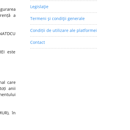
Legislaţie
igurarea
arență a
Termeni şi condiţii generale
Condiții de utilizare ale platformei
 CNATDCU
Contact
REI este
nal care
oți anii
mentului
MUR), în