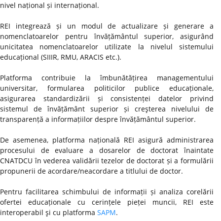
nivel național și internațional.
REI integrează și un modul de actualizare și generare a
nomenclatoarelor pentru învățământul superior, asigurând
unicitatea nomenclatoarelor utilizate la nivelul sistemului
educațional (SIIIR, RMU, ARACIS etc.).
Platforma contribuie la îmbunătățirea managementului
universitar, formularea politicilor publice educaționale,
asigurarea standardizării și consistenței datelor privind
sistemul de învățământ superior și creşterea nivelului de
transparență a informațiilor despre învățământul superior.
De asemenea, platforma națională REI asigură administrarea
procesului de evaluare a dosarelor de doctorat înaintate
CNATDCU în vederea validării tezelor de doctorat și a formulării
propunerii de acordare/neacordare a titlului de doctor.
Pentru facilitarea schimbului de informații și analiza corelării
ofertei educaționale cu cerințele pieței muncii, REI este
interoperabil şi cu platforma
SAPM
.