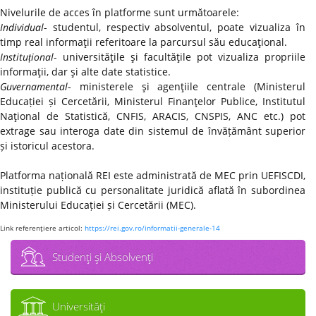
Nivelurile de acces în platforme sunt următoarele:
Individual
- studentul, respectiv absolventul, poate vizualiza în
timp real informaţii referitoare la parcursul său educaţional.
Instituțional
- universităţile şi facultăţile pot vizualiza propriile
informaţii, dar şi alte date statistice.
Guvernamental
- ministerele şi agenţiile centrale (Ministerul
Educației și Cercetării, Ministerul Finanţelor Publice, Institutul
Naţional de Statistică, CNFIS, ARACIS, CNSPIS, ANC etc.) pot
extrage sau interoga date din sistemul de învățământ superior
și istoricul acestora.
Platforma națională REI este administrată de MEC prin UEFISCDI,
instituție publică cu personalitate juridică aflată în subordinea
Ministerului Educației și Cercetării (MEC).
Link referenţiere articol:
https://rei.gov.ro/informatii-generale-14
Studenţi şi Absolvenţi
Universităţi