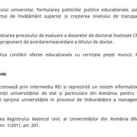
ui universitar, formularea politicilor publice educaționale, as
stemul de învățământ superior și creşterea nivelului de transp
strarea procesului de evaluare a dosarelor de doctorat înaintate
i propunerii de acordare/neacordare a titlului de doctor.
iza corelării ofertei educaționale cu cerințele pieței muncii, 
Unic
ccesează prin intermediu REI și reprezintă un sistem informațio
nții universităților de stat și particulare din România, pentru t
MU sprijină universitățile în procesul de îmbunătățire a manage
a Registrului Matricol Unic al Universităților din România (R
r. 1/2011, art. 201.