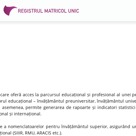
 care oferă acces la parcursul educațional și profesional al unei p
rul educațional – învățământul preuniversitar, învățământul univer
e asemenea, permite generarea de rapoarte și indicatori statistici
nal și internațional.
re a nomenclatoarelor pentru învățământul superior, asigurând un
ional (SIIIR, RMU, ARACIS etc.).