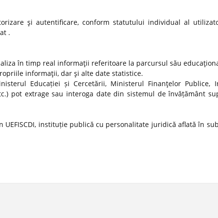
izare şi autentificare, conform statutului individual al utilizato
at .
ualiza în timp real informaţii referitoare la parcursul său educaţion
propriile informaţii, dar şi alte date statistice.
nisterul Educației și Cercetării, Ministerul Finanţelor Publice, In
tc.) pot extrage sau interoga date din sistemul de învățământ sup
 UEFISCDI, instituție publică cu personalitate juridică aflată în s