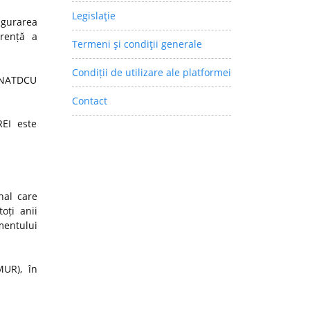
Legislaţie
igurarea
arență a
Termeni şi condiţii generale
Condiții de utilizare ale platformei
 CNATDCU
Contact
REI este
nal care
oți anii
mentului
MUR), în