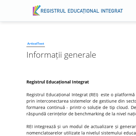
ArticolText
Informații generale
Registrul Educațional Integrat
Registrul Educațional Integrat (REI) este o platformă
prin interconectarea sistemelor de gestiune din secto
formarea continuă - printr-o soluție de tip cloud. D
răspundă cerințelor de benchmarking de la nivel națio
REI integrează și un modul de actualizare și genera
nomenclatoarelor utilizate la nivelul sistemului educaț