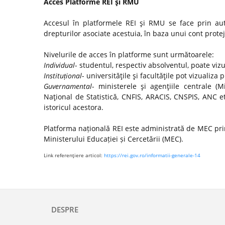
Acces Platforme REI şi RMU
Accesul în platformele REI şi RMU se face prin autor
drepturilor asociate acestuia, în baza unui cont protej
Nivelurile de acces în platforme sunt următoarele:
Individual
- studentul, respectiv absolventul, poate viz
Instituțional
- universităţile şi facultăţile pot vizualiza 
Guvernamental
- ministerele şi agenţiile centrale (Mi
Naţional de Statistică, CNFIS, ARACIS, CNSPIS, ANC e
istoricul acestora.
Platforma națională REI este administrată de MEC prin
Ministerului Educației și Cercetării (MEC).
Link referenţiere articol:
https://rei.gov.ro/informatii-generale-14
DESPRE