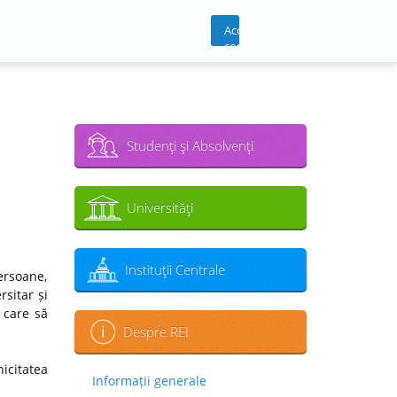
Acces
cont
Studenţi şi Absolvenţi
Universităţi
Instituţii Centrale
ersoane,
sitar și
 care să
Despre REI
icitatea
Informații generale