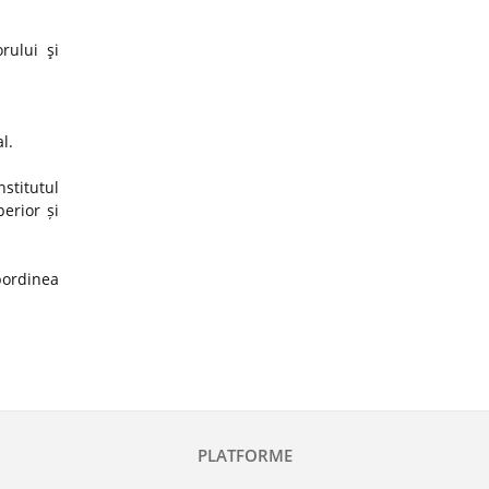
rului şi
al.
stitutul
erior și
ubordinea
PLATFORME