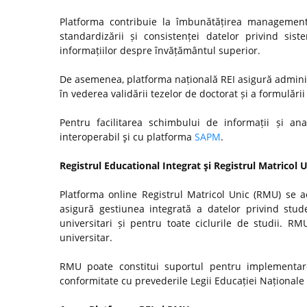
Platforma contribuie la îmbunătățirea managementul
standardizării și consistenței datelor privind si
informațiilor despre învățământul superior.
De asemenea, platforma națională REI asigură admini
în vederea validării tezelor de doctorat și a formulări
Pentru facilitarea schimbului de informații și anal
interoperabil şi cu platforma
SAPM
.
Registrul Educational Integrat şi Registrul Matricol 
Platforma online Registrul Matricol Unic (RMU) se a
asigură gestiunea integrată a datelor privind stude
universitari și pentru toate ciclurile de studii. R
universitar.
RMU poate constitui suportul pentru implementare
conformitate cu prevederile Legii Educației Naționale n