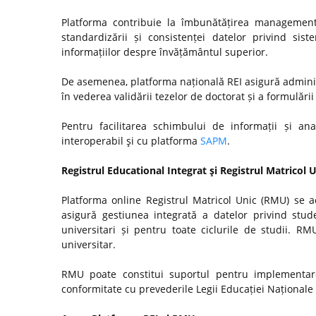
Platforma contribuie la îmbunătățirea managementul
standardizării și consistenței datelor privind si
informațiilor despre învățământul superior.
De asemenea, platforma națională REI asigură admini
în vederea validării tezelor de doctorat și a formulări
Pentru facilitarea schimbului de informații și anal
interoperabil şi cu platforma
SAPM
.
Registrul Educational Integrat şi Registrul Matricol 
Platforma online Registrul Matricol Unic (RMU) se a
asigură gestiunea integrată a datelor privind stude
universitari și pentru toate ciclurile de studii. R
universitar.
RMU poate constitui suportul pentru implementare
conformitate cu prevederile Legii Educației Naționale n