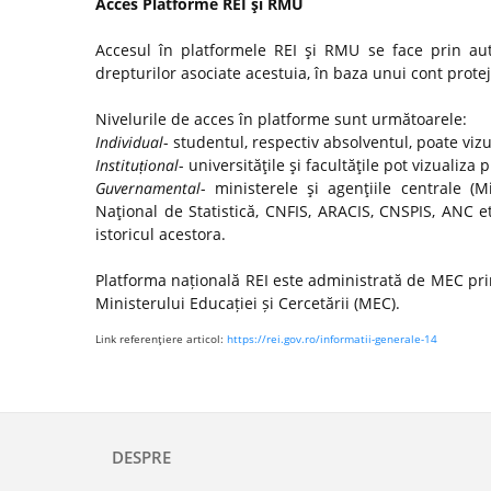
Acces Platforme REI şi RMU
Accesul în platformele REI şi RMU se face prin autor
drepturilor asociate acestuia, în baza unui cont protej
Nivelurile de acces în platforme sunt următoarele:
Individual
- studentul, respectiv absolventul, poate viz
Instituțional
- universităţile şi facultăţile pot vizualiza 
Guvernamental
- ministerele şi agenţiile centrale (Mi
Naţional de Statistică, CNFIS, ARACIS, CNSPIS, ANC e
istoricul acestora.
Platforma națională REI este administrată de MEC prin
Ministerului Educației și Cercetării (MEC).
Link referenţiere articol:
https://rei.gov.ro/informatii-generale-14
DESPRE