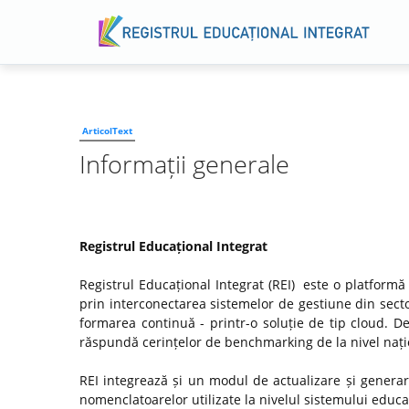
ArticolText
Informații generale
Registrul Educațional Integrat
Registrul Educațional Integrat (REI) este o platformă
prin interconectarea sistemelor de gestiune din secto
formarea continuă - printr-o soluție de tip cloud. D
răspundă cerințelor de benchmarking de la nivel națio
REI integrează și un modul de actualizare și genera
nomenclatoarelor utilizate la nivelul sistemului educaț