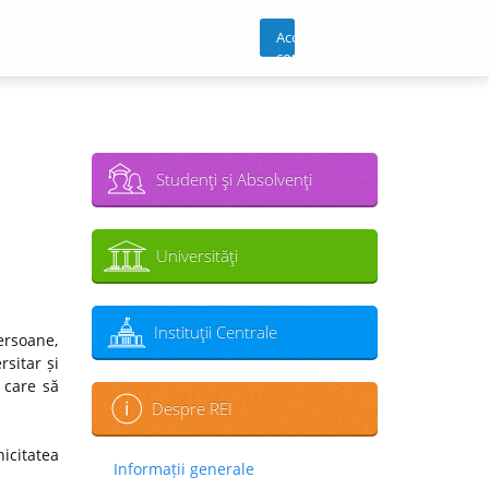
Acces
cont
Studenţi şi Absolvenţi
Universităţi
Instituţii Centrale
ersoane,
sitar și
 care să
Despre REI
icitatea
Informații generale