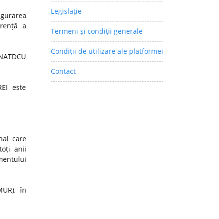
Legislaţie
igurarea
arență a
Termeni şi condiţii generale
Condiții de utilizare ale platformei
 CNATDCU
Contact
REI este
nal care
oți anii
mentului
MUR), în