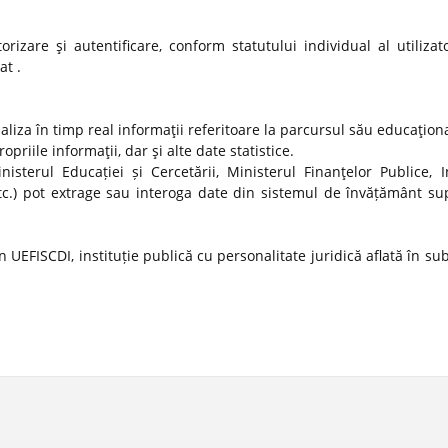
izare şi autentificare, conform statutului individual al utilizato
at .
ualiza în timp real informaţii referitoare la parcursul său educaţion
propriile informaţii, dar şi alte date statistice.
nisterul Educației și Cercetării, Ministerul Finanţelor Publice, In
tc.) pot extrage sau interoga date din sistemul de învățământ sup
 UEFISCDI, instituție publică cu personalitate juridică aflată în s