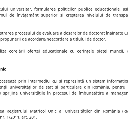
ui universitar, formularea politicilor publice educaționale, as
stemul de învățământ superior și creşterea nivelului de transp
strarea procesului de evaluare a dosarelor de doctorat înaintate
i propunerii de acordare/neacordare a titlului de doctor.
iza corelării ofertei educaționale cu cerințele pieței muncii, 
Unic
ccesează prin intermediu REI și reprezintă un sistem informațio
nții universităților de stat și particulare din România, pentru t
MU sprijină universitățile în procesul de îmbunătățire a manage
a Registrului Matricol Unic al Universităților din România (R
r. 1/2011, art. 201.