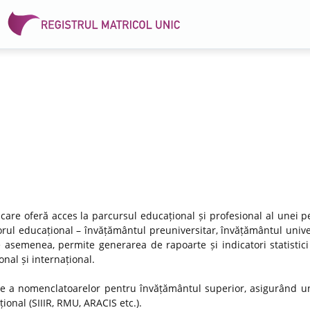
 care oferă acces la parcursul educațional și profesional al unei p
rul educațional – învățământul preuniversitar, învățământul univer
e asemenea, permite generarea de rapoarte și indicatori statistici
nal și internațional.
re a nomenclatoarelor pentru învățământul superior, asigurând un
ional (SIIIR, RMU, ARACIS etc.).