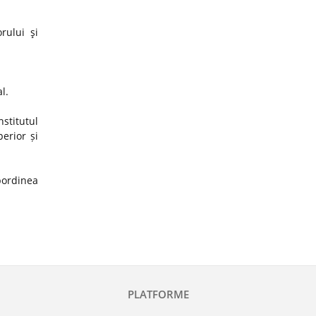
rului şi
al.
stitutul
erior și
ubordinea
PLATFORME