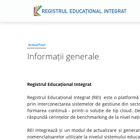
ArticolText
Informații generale
Registrul Educațional Integrat
Registrul Educațional Integrat (REI) este o platformă
prin interconectarea sistemelor de gestiune din secto
formarea continuă - printr-o soluție de tip cloud. D
răspundă cerințelor de benchmarking de la nivel națio
REI integrează și un modul de actualizare și genera
nomenclatoarelor utilizate la nivelul sistemului educaț