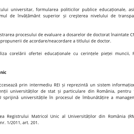
ui universitar, formularea politicilor publice educaționale, as
stemul de învățământ superior și creşterea nivelului de transp
strarea procesului de evaluare a dosarelor de doctorat înaintate
i propunerii de acordare/neacordare a titlului de doctor.
iza corelării ofertei educaționale cu cerințele pieței muncii, 
Unic
ccesează prin intermediu REI și reprezintă un sistem informațio
nții universităților de stat și particulare din România, pentru t
MU sprijină universitățile în procesul de îmbunătățire a manage
a Registrului Matricol Unic al Universităților din România (R
r. 1/2011, art. 201.