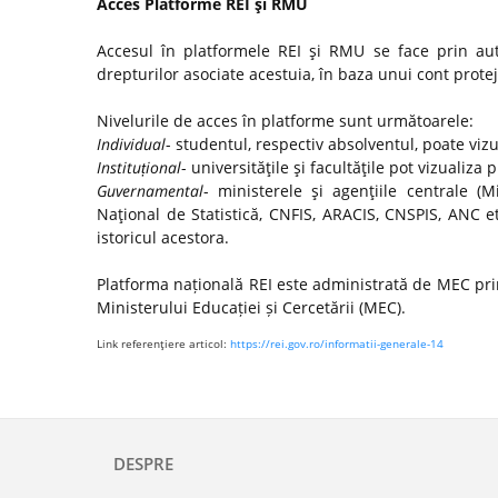
Acces Platforme REI şi RMU
Accesul în platformele REI şi RMU se face prin autor
drepturilor asociate acestuia, în baza unui cont protej
Nivelurile de acces în platforme sunt următoarele:
Individual
- studentul, respectiv absolventul, poate viz
Instituțional
- universităţile şi facultăţile pot vizualiza 
Guvernamental
- ministerele şi agenţiile centrale (Mi
Naţional de Statistică, CNFIS, ARACIS, CNSPIS, ANC e
istoricul acestora.
Platforma națională REI este administrată de MEC prin
Ministerului Educației și Cercetării (MEC).
Link referenţiere articol:
https://rei.gov.ro/informatii-generale-14
DESPRE