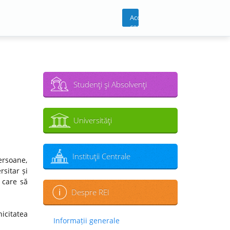
Acces
cont
Studenţi şi Absolvenţi
Universităţi
Instituţii Centrale
ersoane,
sitar și
 care să
Despre REI
icitatea
Informații generale