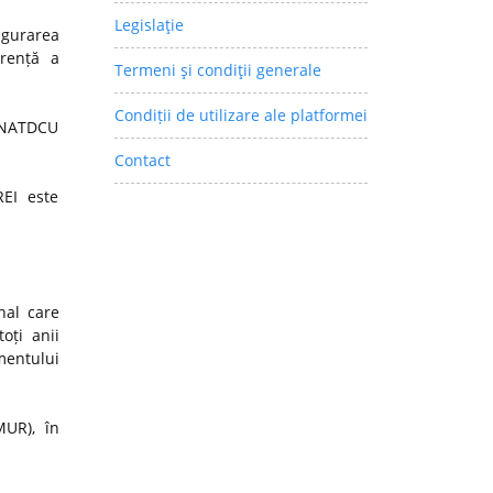
Legislaţie
igurarea
arență a
Termeni şi condiţii generale
Condiții de utilizare ale platformei
 CNATDCU
Contact
REI este
nal care
oți anii
mentului
MUR), în