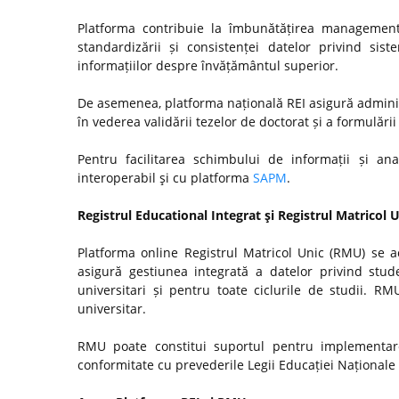
Platforma contribuie la îmbunătățirea managementul
standardizării și consistenței datelor privind si
informațiilor despre învățământul superior.
De asemenea, platforma națională REI asigură admini
în vederea validării tezelor de doctorat și a formulări
Pentru facilitarea schimbului de informații și anal
interoperabil şi cu platforma
SAPM
.
Registrul Educational Integrat şi Registrul Matricol 
Platforma online Registrul Matricol Unic (RMU) se a
asigură gestiunea integrată a datelor privind stude
universitari și pentru toate ciclurile de studii. R
universitar.
RMU poate constitui suportul pentru implementare
conformitate cu prevederile Legii Educației Naționale n