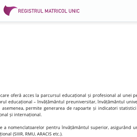
 care oferă acces la parcursul educațional și profesional al unei p
rul educațional – învățământul preuniversitar, învățământul univer
e asemenea, permite generarea de rapoarte și indicatori statistici
nal și internațional.
re a nomenclatoarelor pentru învățământul superior, asigurând un
ional (SIIIR, RMU, ARACIS etc.).