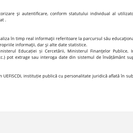
izare şi autentificare, conform statutului individual al utilizato
at .
ualiza în timp real informaţii referitoare la parcursul său educaţion
propriile informaţii, dar şi alte date statistice.
nisterul Educației și Cercetării, Ministerul Finanţelor Publice, In
tc.) pot extrage sau interoga date din sistemul de învățământ sup
 UEFISCDI, instituție publică cu personalitate juridică aflată în s