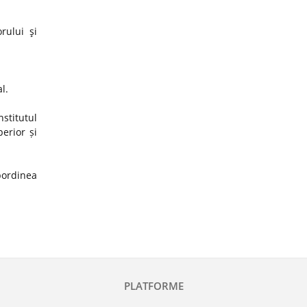
rului şi
al.
stitutul
erior și
ubordinea
PLATFORME