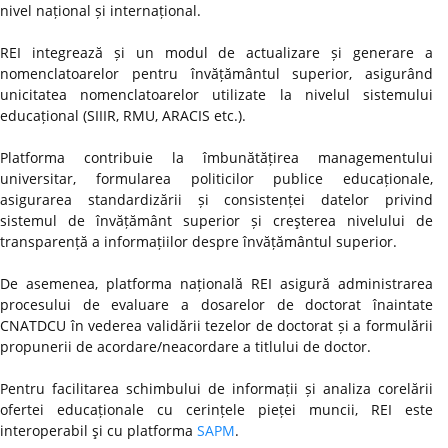
nivel național și internațional.
REI integrează și un modul de actualizare și generare a
nomenclatoarelor pentru învățământul superior, asigurând
unicitatea nomenclatoarelor utilizate la nivelul sistemului
educațional (SIIIR, RMU, ARACIS etc.).
Platforma contribuie la îmbunătățirea managementului
universitar, formularea politicilor publice educaționale,
asigurarea standardizării și consistenței datelor privind
sistemul de învățământ superior și creşterea nivelului de
transparență a informațiilor despre învățământul superior.
De asemenea, platforma națională REI asigură administrarea
procesului de evaluare a dosarelor de doctorat înaintate
CNATDCU în vederea validării tezelor de doctorat și a formulării
propunerii de acordare/neacordare a titlului de doctor.
Pentru facilitarea schimbului de informații și analiza corelării
ofertei educaționale cu cerințele pieței muncii, REI este
interoperabil şi cu platforma
SAPM
.