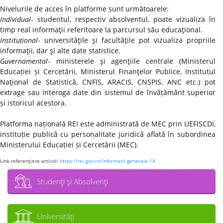
Nivelurile de acces în platforme sunt următoarele:
Individual
- studentul, respectiv absolventul, poate vizualiza în
timp real informaţii referitoare la parcursul său educaţional.
Instituțional
- universităţile şi facultăţile pot vizualiza propriile
informaţii, dar şi alte date statistice.
Guvernamental
- ministerele şi agenţiile centrale (Ministerul
Educației și Cercetării, Ministerul Finanţelor Publice, Institutul
Naţional de Statistică, CNFIS, ARACIS, CNSPIS, ANC etc.) pot
extrage sau interoga date din sistemul de învățământ superior
și istoricul acestora.
Platforma națională REI este administrată de MEC prin UEFISCDI,
instituție publică cu personalitate juridică aflată în subordinea
Ministerului Educației și Cercetării (MEC).
Link referenţiere articol:
https://rei.gov.ro/informatii-generale-14
Studenţi şi Absolvenţi
Universităţi