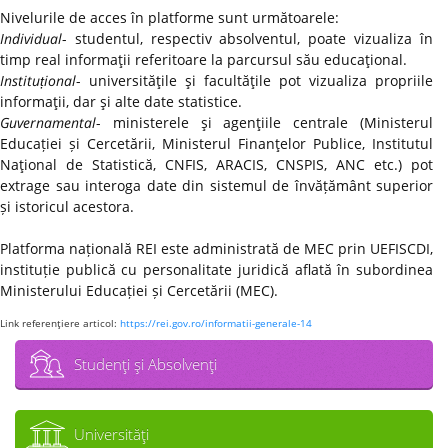
Nivelurile de acces în platforme sunt următoarele:
Individual
- studentul, respectiv absolventul, poate vizualiza în
timp real informaţii referitoare la parcursul său educaţional.
Instituțional
- universităţile şi facultăţile pot vizualiza propriile
informaţii, dar şi alte date statistice.
Guvernamental
- ministerele şi agenţiile centrale (Ministerul
Educației și Cercetării, Ministerul Finanţelor Publice, Institutul
Naţional de Statistică, CNFIS, ARACIS, CNSPIS, ANC etc.) pot
extrage sau interoga date din sistemul de învățământ superior
și istoricul acestora.
Platforma națională REI este administrată de MEC prin UEFISCDI,
instituție publică cu personalitate juridică aflată în subordinea
Ministerului Educației și Cercetării (MEC).
Link referenţiere articol:
https://rei.gov.ro/informatii-generale-14
Studenţi şi Absolvenţi
Universităţi