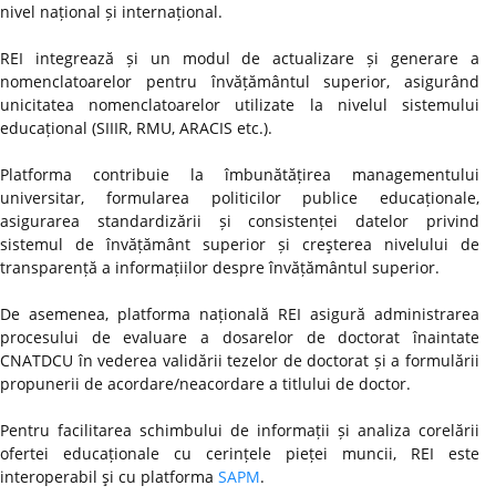
nivel național și internațional.
REI integrează și un modul de actualizare și generare a
nomenclatoarelor pentru învățământul superior, asigurând
unicitatea nomenclatoarelor utilizate la nivelul sistemului
educațional (SIIIR, RMU, ARACIS etc.).
Platforma contribuie la îmbunătățirea managementului
universitar, formularea politicilor publice educaționale,
asigurarea standardizării și consistenței datelor privind
sistemul de învățământ superior și creşterea nivelului de
transparență a informațiilor despre învățământul superior.
De asemenea, platforma națională REI asigură administrarea
procesului de evaluare a dosarelor de doctorat înaintate
CNATDCU în vederea validării tezelor de doctorat și a formulării
propunerii de acordare/neacordare a titlului de doctor.
Pentru facilitarea schimbului de informații și analiza corelării
ofertei educaționale cu cerințele pieței muncii, REI este
interoperabil şi cu platforma
SAPM
.