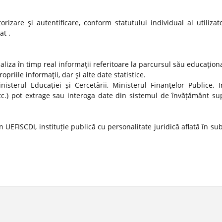
izare şi autentificare, conform statutului individual al utilizato
at .
ualiza în timp real informaţii referitoare la parcursul său educaţion
propriile informaţii, dar şi alte date statistice.
nisterul Educației și Cercetării, Ministerul Finanţelor Publice, In
tc.) pot extrage sau interoga date din sistemul de învățământ sup
 UEFISCDI, instituție publică cu personalitate juridică aflată în s