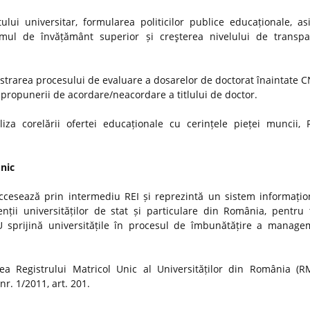
ui universitar, formularea politicilor publice educaționale, as
stemul de învățământ superior și creşterea nivelului de transp
strarea procesului de evaluare a dosarelor de doctorat înaintate
i propunerii de acordare/neacordare a titlului de doctor.
iza corelării ofertei educaționale cu cerințele pieței muncii, 
Unic
ccesează prin intermediu REI și reprezintă un sistem informațio
nții universităților de stat și particulare din România, pentru t
MU sprijină universitățile în procesul de îmbunătățire a manage
a Registrului Matricol Unic al Universităților din România (R
r. 1/2011, art. 201.