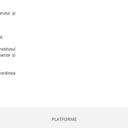
rului şi
al.
stitutul
erior și
ubordinea
PLATFORME