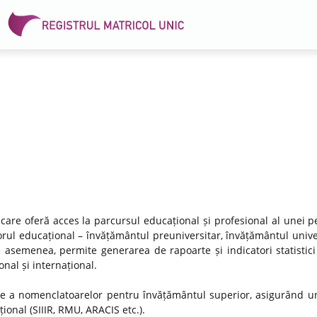
 care oferă acces la parcursul educațional și profesional al unei p
rul educațional – învățământul preuniversitar, învățământul univer
e asemenea, permite generarea de rapoarte și indicatori statistici
nal și internațional.
re a nomenclatoarelor pentru învățământul superior, asigurând un
ional (SIIIR, RMU, ARACIS etc.).