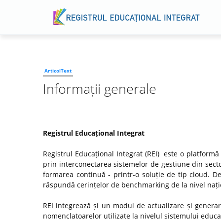
ArticolText
Informații generale
Registrul Educațional Integrat
Registrul Educațional Integrat (REI) este o platformă
prin interconectarea sistemelor de gestiune din secto
formarea continuă - printr-o soluție de tip cloud. D
răspundă cerințelor de benchmarking de la nivel națio
REI integrează și un modul de actualizare și genera
nomenclatoarelor utilizate la nivelul sistemului educaț