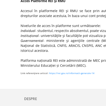
Acces Platforme REI şi RMU
Accesul în platformele REI şi RMU se face prin autor
drepturilor asociate acestuia, în baza unui cont protej
Nivelurile de acces în platforme sunt următoarele:
Individual
- studentul, respectiv absolventul, poate viz
Instituțional
- universităţile şi facultăţile pot vizualiza 
Guvernamental
- ministerele şi agenţiile centrale (Mi
Naţional de Statistică, CNFIS, ARACIS, CNSPIS, ANC e
istoricul acestora.
Platforma națională REI este administrată de MEC prin
Ministerului Educației și Cercetării (MEC).
Link referenţiere articol:
https://rei.gov.ro/informatii-generale-14
DESPRE