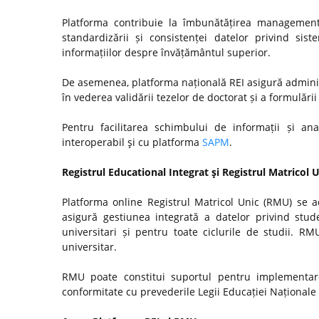
Platforma contribuie la îmbunătățirea managementul
standardizării și consistenței datelor privind si
informațiilor despre învățământul superior.
De asemenea, platforma națională REI asigură admini
în vederea validării tezelor de doctorat și a formulări
Pentru facilitarea schimbului de informații și anal
interoperabil şi cu platforma
SAPM
.
Registrul Educational Integrat şi Registrul Matricol 
Platforma online Registrul Matricol Unic (RMU) se a
asigură gestiunea integrată a datelor privind stude
universitari și pentru toate ciclurile de studii. R
universitar.
RMU poate constitui suportul pentru implementare
conformitate cu prevederile Legii Educației Naționale n