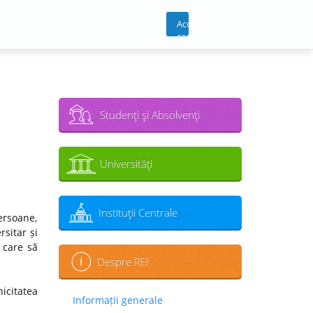
Acces
cont
Studenţi şi Absolvenţi
Universităţi
Instituţii Centrale
ersoane,
sitar și
 care să
Despre REI
icitatea
Informații generale