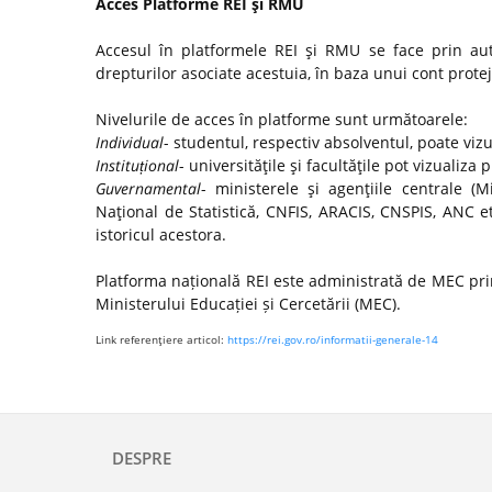
Acces Platforme REI şi RMU
Accesul în platformele REI şi RMU se face prin autor
drepturilor asociate acestuia, în baza unui cont protej
Nivelurile de acces în platforme sunt următoarele:
Individual
- studentul, respectiv absolventul, poate viz
Instituțional
- universităţile şi facultăţile pot vizualiza 
Guvernamental
- ministerele şi agenţiile centrale (Mi
Naţional de Statistică, CNFIS, ARACIS, CNSPIS, ANC e
istoricul acestora.
Platforma națională REI este administrată de MEC prin
Ministerului Educației și Cercetării (MEC).
Link referenţiere articol:
https://rei.gov.ro/informatii-generale-14
DESPRE