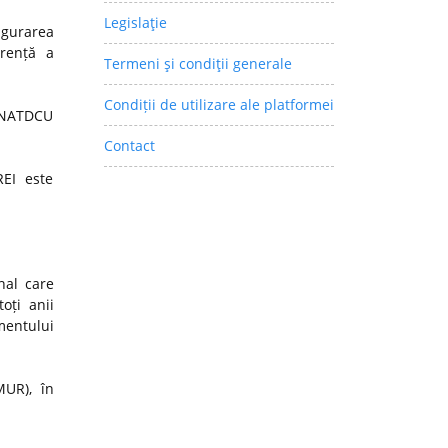
Legislaţie
igurarea
arență a
Termeni şi condiţii generale
Condiții de utilizare ale platformei
 CNATDCU
Contact
REI este
nal care
oți anii
mentului
MUR), în