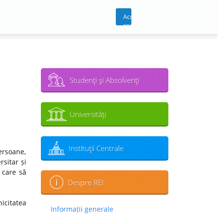
Acces
cont
Studenţi şi Absolvenţi
Universităţi
Instituţii Centrale
ersoane,
sitar și
 care să
Despre REI
icitatea
Informații generale