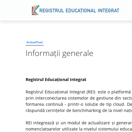
ArticolText
Informații generale
Registrul Educațional Integrat
Registrul Educațional Integrat (REI) este o platformă
prin interconectarea sistemelor de gestiune din secto
formarea continuă - printr-o soluție de tip cloud. D
răspundă cerințelor de benchmarking de la nivel națio
REI integrează și un modul de actualizare și genera
nomenclatoarelor utilizate la nivelul sistemului educaț