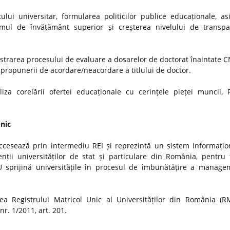
ui universitar, formularea politicilor publice educaționale, as
stemul de învățământ superior și creşterea nivelului de transp
strarea procesului de evaluare a dosarelor de doctorat înaintate
i propunerii de acordare/neacordare a titlului de doctor.
iza corelării ofertei educaționale cu cerințele pieței muncii, 
Unic
ccesează prin intermediu REI și reprezintă un sistem informațio
nții universităților de stat și particulare din România, pentru t
MU sprijină universitățile în procesul de îmbunătățire a manage
a Registrului Matricol Unic al Universităților din România (R
r. 1/2011, art. 201.