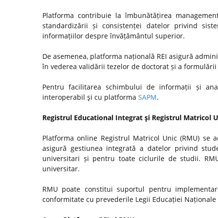
Platforma contribuie la îmbunătățirea managementul
standardizării și consistenței datelor privind si
informațiilor despre învățământul superior.
De asemenea, platforma națională REI asigură admini
în vederea validării tezelor de doctorat și a formulări
Pentru facilitarea schimbului de informații și anal
interoperabil şi cu platforma
SAPM
.
Registrul Educational Integrat şi Registrul Matricol 
Platforma online Registrul Matricol Unic (RMU) se a
asigură gestiunea integrată a datelor privind stude
universitari și pentru toate ciclurile de studii. R
universitar.
RMU poate constitui suportul pentru implementare
conformitate cu prevederile Legii Educației Naționale n