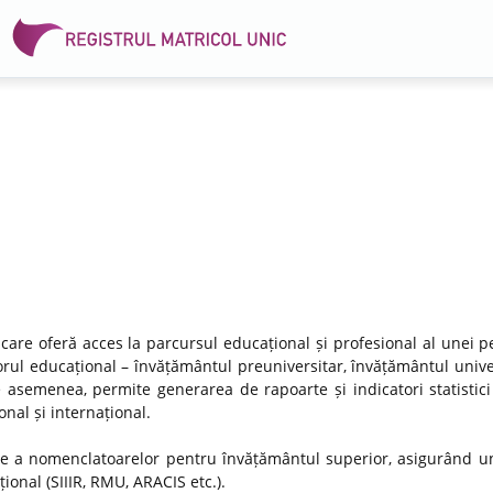
 care oferă acces la parcursul educațional și profesional al unei p
rul educațional – învățământul preuniversitar, învățământul univer
e asemenea, permite generarea de rapoarte și indicatori statistici
nal și internațional.
re a nomenclatoarelor pentru învățământul superior, asigurând un
ional (SIIIR, RMU, ARACIS etc.).