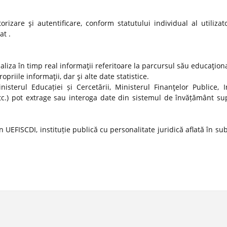
izare şi autentificare, conform statutului individual al utilizato
at .
ualiza în timp real informaţii referitoare la parcursul său educaţion
propriile informaţii, dar şi alte date statistice.
nisterul Educației și Cercetării, Ministerul Finanţelor Publice, In
tc.) pot extrage sau interoga date din sistemul de învățământ sup
 UEFISCDI, instituție publică cu personalitate juridică aflată în s