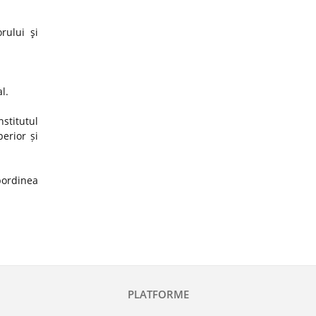
rului şi
al.
stitutul
erior și
ubordinea
PLATFORME