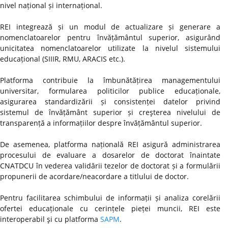
nivel național și internațional.
REI integrează și un modul de actualizare și generare a
nomenclatoarelor pentru învățământul superior, asigurând
unicitatea nomenclatoarelor utilizate la nivelul sistemului
educațional (SIIIR, RMU, ARACIS etc.).
Platforma contribuie la îmbunătățirea managementului
universitar, formularea politicilor publice educaționale,
asigurarea standardizării și consistenței datelor privind
sistemul de învățământ superior și creşterea nivelului de
transparență a informațiilor despre învățământul superior.
De asemenea, platforma națională REI asigură administrarea
procesului de evaluare a dosarelor de doctorat înaintate
CNATDCU în vederea validării tezelor de doctorat și a formulării
propunerii de acordare/neacordare a titlului de doctor.
Pentru facilitarea schimbului de informații și analiza corelării
ofertei educaționale cu cerințele pieței muncii, REI este
interoperabil şi cu platforma
SAPM
.