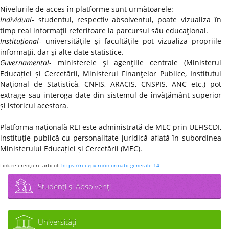
Nivelurile de acces în platforme sunt următoarele:
Individual
- studentul, respectiv absolventul, poate vizualiza în
timp real informaţii referitoare la parcursul său educaţional.
Instituțional
- universităţile şi facultăţile pot vizualiza propriile
informaţii, dar şi alte date statistice.
Guvernamental
- ministerele şi agenţiile centrale (Ministerul
Educației și Cercetării, Ministerul Finanţelor Publice, Institutul
Naţional de Statistică, CNFIS, ARACIS, CNSPIS, ANC etc.) pot
extrage sau interoga date din sistemul de învățământ superior
și istoricul acestora.
Platforma națională REI este administrată de MEC prin UEFISCDI,
instituție publică cu personalitate juridică aflată în subordinea
Ministerului Educației și Cercetării (MEC).
Link referenţiere articol:
https://rei.gov.ro/informatii-generale-14
Studenţi şi Absolvenţi
Universităţi