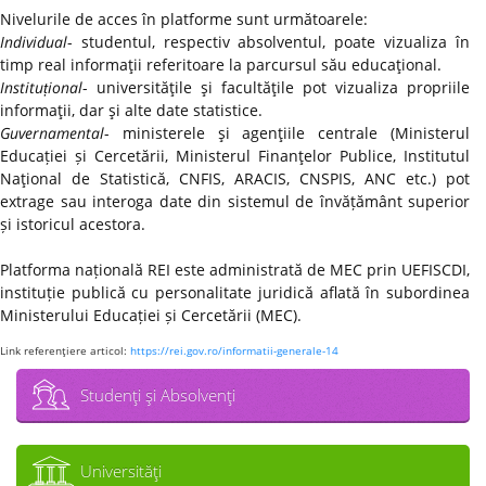
Nivelurile de acces în platforme sunt următoarele:
Individual
- studentul, respectiv absolventul, poate vizualiza în
timp real informaţii referitoare la parcursul său educaţional.
Instituțional
- universităţile şi facultăţile pot vizualiza propriile
informaţii, dar şi alte date statistice.
Guvernamental
- ministerele şi agenţiile centrale (Ministerul
Educației și Cercetării, Ministerul Finanţelor Publice, Institutul
Naţional de Statistică, CNFIS, ARACIS, CNSPIS, ANC etc.) pot
extrage sau interoga date din sistemul de învățământ superior
și istoricul acestora.
Platforma națională REI este administrată de MEC prin UEFISCDI,
instituție publică cu personalitate juridică aflată în subordinea
Ministerului Educației și Cercetării (MEC).
Link referenţiere articol:
https://rei.gov.ro/informatii-generale-14
Studenţi şi Absolvenţi
Universităţi