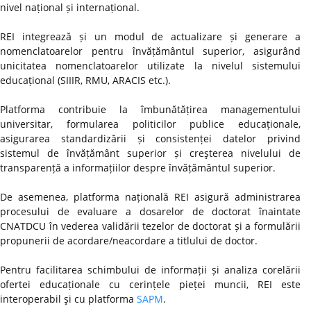
nivel național și internațional.
REI integrează și un modul de actualizare și generare a
nomenclatoarelor pentru învățământul superior, asigurând
unicitatea nomenclatoarelor utilizate la nivelul sistemului
educațional (SIIIR, RMU, ARACIS etc.).
Platforma contribuie la îmbunătățirea managementului
universitar, formularea politicilor publice educaționale,
asigurarea standardizării și consistenței datelor privind
sistemul de învățământ superior și creşterea nivelului de
transparență a informațiilor despre învățământul superior.
De asemenea, platforma națională REI asigură administrarea
procesului de evaluare a dosarelor de doctorat înaintate
CNATDCU în vederea validării tezelor de doctorat și a formulării
propunerii de acordare/neacordare a titlului de doctor.
Pentru facilitarea schimbului de informații și analiza corelării
ofertei educaționale cu cerințele pieței muncii, REI este
interoperabil şi cu platforma
SAPM
.