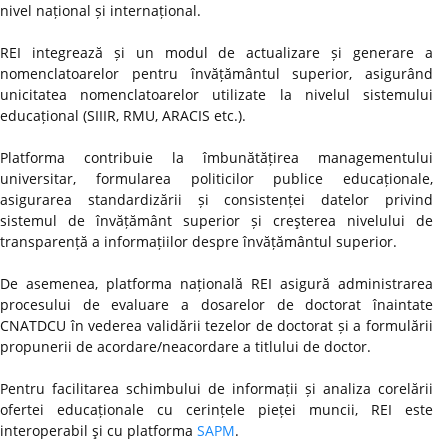
nivel național și internațional.
REI integrează și un modul de actualizare și generare a
nomenclatoarelor pentru învățământul superior, asigurând
unicitatea nomenclatoarelor utilizate la nivelul sistemului
educațional (SIIIR, RMU, ARACIS etc.).
Platforma contribuie la îmbunătățirea managementului
universitar, formularea politicilor publice educaționale,
asigurarea standardizării și consistenței datelor privind
sistemul de învățământ superior și creşterea nivelului de
transparență a informațiilor despre învățământul superior.
De asemenea, platforma națională REI asigură administrarea
procesului de evaluare a dosarelor de doctorat înaintate
CNATDCU în vederea validării tezelor de doctorat și a formulării
propunerii de acordare/neacordare a titlului de doctor.
Pentru facilitarea schimbului de informații și analiza corelării
ofertei educaționale cu cerințele pieței muncii, REI este
interoperabil şi cu platforma
SAPM
.