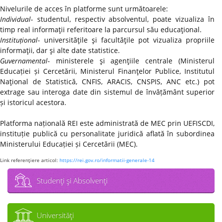
Nivelurile de acces în platforme sunt următoarele:
Individual
- studentul, respectiv absolventul, poate vizualiza în
timp real informaţii referitoare la parcursul său educaţional.
Instituțional
- universităţile şi facultăţile pot vizualiza propriile
informaţii, dar şi alte date statistice.
Guvernamental
- ministerele şi agenţiile centrale (Ministerul
Educației și Cercetării, Ministerul Finanţelor Publice, Institutul
Naţional de Statistică, CNFIS, ARACIS, CNSPIS, ANC etc.) pot
extrage sau interoga date din sistemul de învățământ superior
și istoricul acestora.
Platforma națională REI este administrată de MEC prin UEFISCDI,
instituție publică cu personalitate juridică aflată în subordinea
Ministerului Educației și Cercetării (MEC).
Link referenţiere articol:
https://rei.gov.ro/informatii-generale-14
Studenţi şi Absolvenţi
Universităţi