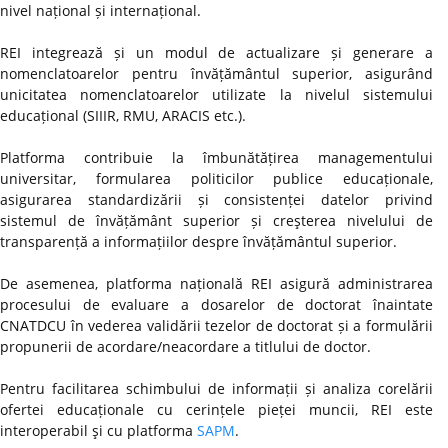
nivel național și internațional.
REI integrează și un modul de actualizare și generare a
nomenclatoarelor pentru învățământul superior, asigurând
unicitatea nomenclatoarelor utilizate la nivelul sistemului
educațional (SIIIR, RMU, ARACIS etc.).
Platforma contribuie la îmbunătățirea managementului
universitar, formularea politicilor publice educaționale,
asigurarea standardizării și consistenței datelor privind
sistemul de învățământ superior și creşterea nivelului de
transparență a informațiilor despre învățământul superior.
De asemenea, platforma națională REI asigură administrarea
procesului de evaluare a dosarelor de doctorat înaintate
CNATDCU în vederea validării tezelor de doctorat și a formulării
propunerii de acordare/neacordare a titlului de doctor.
Pentru facilitarea schimbului de informații și analiza corelării
ofertei educaționale cu cerințele pieței muncii, REI este
interoperabil şi cu platforma
SAPM
.