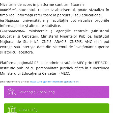
Nivelurile de acces în platforme sunt următoarele:
Individual
- studentul, respectiv absolventul, poate vizualiza în
timp real informaţii referitoare la parcursul său educaţional.
Instituțional
- universităţile şi facultăţile pot vizualiza propriile
informaţii, dar şi alte date statistice.
Guvernamental
- ministerele şi agenţiile centrale (Ministerul
Educației și Cercetării, Ministerul Finanţelor Publice, Institutul
Naţional de Statistică, CNFIS, ARACIS, CNSPIS, ANC etc.) pot
extrage sau interoga date din sistemul de învățământ superior
și istoricul acestora.
Platforma națională REI este administrată de MEC prin UEFISCDI,
instituție publică cu personalitate juridică aflată în subordinea
Ministerului Educației și Cercetării (MEC).
Link referenţiere articol:
https://rei.gov.ro/informatii-generale-14
Studenţi şi Absolvenţi
Universităţi