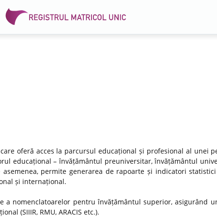
 care oferă acces la parcursul educațional și profesional al unei p
rul educațional – învățământul preuniversitar, învățământul univer
e asemenea, permite generarea de rapoarte și indicatori statistici
nal și internațional.
re a nomenclatoarelor pentru învățământul superior, asigurând un
ional (SIIIR, RMU, ARACIS etc.).