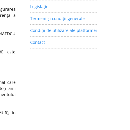
Legislaţie
igurarea
arență a
Termeni şi condiţii generale
Condiții de utilizare ale platformei
 CNATDCU
Contact
REI este
nal care
oți anii
mentului
MUR), în