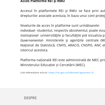
Acces Platforme REI şi RMU
Accesul în platformele REI şi RMU se face prin autor
drepturilor asociate acestuia, în baza unui cont protej
Nivelurile de acces în platforme sunt următoarele:
Individual
- studentul, respectiv absolventul, poate viz
Instituțional
- universităţile şi facultăţile pot vizualiza 
Guvernamental
- ministerele şi agenţiile centrale (Mi
Naţional de Statistică, CNFIS, ARACIS, CNSPIS, ANC e
istoricul acestora.
Platforma națională REI este administrată de MEC prin
Ministerului Educației și Cercetării (MEC).
Link referenţiere articol:
https://rei.gov.ro/informatii-generale-14
DESPRE