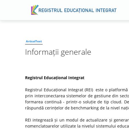
ArticolText
Informații generale
Registrul Educațional Integrat
Registrul Educațional Integrat (REI) este o platformă
prin interconectarea sistemelor de gestiune din secto
formarea continuă - printr-o soluție de tip cloud. D
răspundă cerințelor de benchmarking de la nivel națio
REI integrează și un modul de actualizare și genera
nomenclatoarelor utilizate la nivelul sistemului educaț