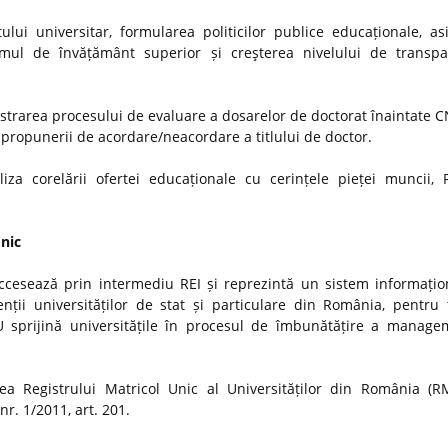
ui universitar, formularea politicilor publice educaționale, as
stemul de învățământ superior și creşterea nivelului de transp
strarea procesului de evaluare a dosarelor de doctorat înaintate
i propunerii de acordare/neacordare a titlului de doctor.
iza corelării ofertei educaționale cu cerințele pieței muncii, 
Unic
ccesează prin intermediu REI și reprezintă un sistem informațio
nții universităților de stat și particulare din România, pentru t
MU sprijină universitățile în procesul de îmbunătățire a manage
a Registrului Matricol Unic al Universităților din România (R
r. 1/2011, art. 201.