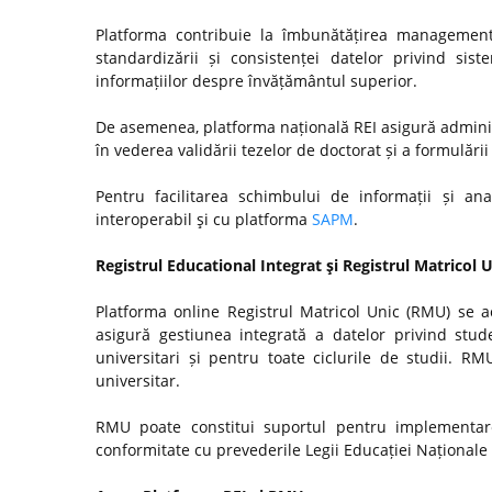
Platforma contribuie la îmbunătățirea managementul
standardizării și consistenței datelor privind si
informațiilor despre învățământul superior.
De asemenea, platforma națională REI asigură admini
în vederea validării tezelor de doctorat și a formulări
Pentru facilitarea schimbului de informații și anal
interoperabil şi cu platforma
SAPM
.
Registrul Educational Integrat şi Registrul Matricol 
Platforma online Registrul Matricol Unic (RMU) se a
asigură gestiunea integrată a datelor privind stude
universitari și pentru toate ciclurile de studii. R
universitar.
RMU poate constitui suportul pentru implementare
conformitate cu prevederile Legii Educației Naționale n