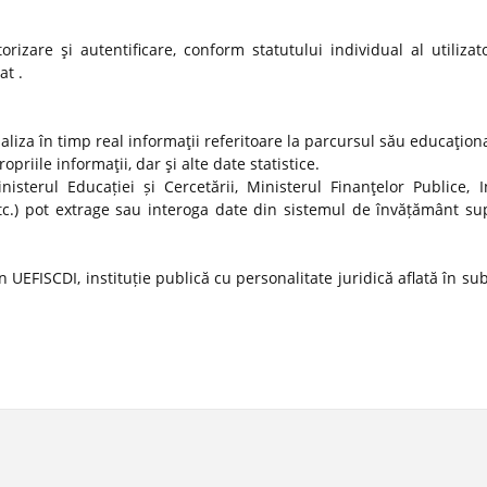
izare şi autentificare, conform statutului individual al utilizato
at .
ualiza în timp real informaţii referitoare la parcursul său educaţion
propriile informaţii, dar şi alte date statistice.
nisterul Educației și Cercetării, Ministerul Finanţelor Publice, In
tc.) pot extrage sau interoga date din sistemul de învățământ sup
 UEFISCDI, instituție publică cu personalitate juridică aflată în s