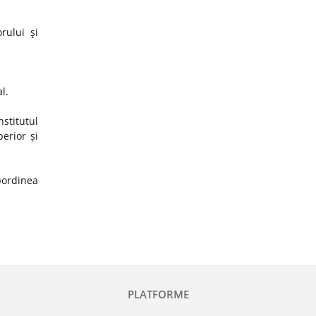
rului şi
al.
stitutul
erior și
ubordinea
PLATFORME