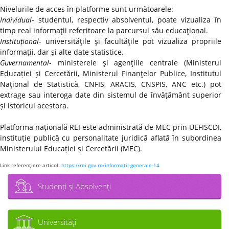
Nivelurile de acces în platforme sunt următoarele:
Individual
- studentul, respectiv absolventul, poate vizualiza în
timp real informaţii referitoare la parcursul său educaţional.
Instituțional
- universităţile şi facultăţile pot vizualiza propriile
informaţii, dar şi alte date statistice.
Guvernamental
- ministerele şi agenţiile centrale (Ministerul
Educației și Cercetării, Ministerul Finanţelor Publice, Institutul
Naţional de Statistică, CNFIS, ARACIS, CNSPIS, ANC etc.) pot
extrage sau interoga date din sistemul de învățământ superior
și istoricul acestora.
Platforma națională REI este administrată de MEC prin UEFISCDI,
instituție publică cu personalitate juridică aflată în subordinea
Ministerului Educației și Cercetării (MEC).
Link referenţiere articol:
https://rei.gov.ro/informatii-generale-14
Studenţi şi Absolvenţi
Universităţi