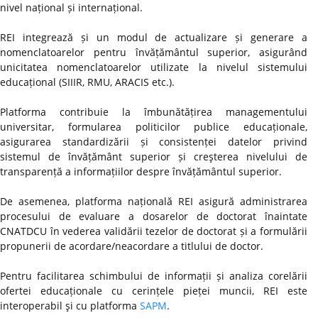
nivel național și internațional.
REI integrează și un modul de actualizare și generare a
nomenclatoarelor pentru învățământul superior, asigurând
unicitatea nomenclatoarelor utilizate la nivelul sistemului
educațional (SIIIR, RMU, ARACIS etc.).
Platforma contribuie la îmbunătățirea managementului
universitar, formularea politicilor publice educaționale,
asigurarea standardizării și consistenței datelor privind
sistemul de învățământ superior și creşterea nivelului de
transparență a informațiilor despre învățământul superior.
De asemenea, platforma națională REI asigură administrarea
procesului de evaluare a dosarelor de doctorat înaintate
CNATDCU în vederea validării tezelor de doctorat și a formulării
propunerii de acordare/neacordare a titlului de doctor.
Pentru facilitarea schimbului de informații și analiza corelării
ofertei educaționale cu cerințele pieței muncii, REI este
interoperabil şi cu platforma
SAPM
.