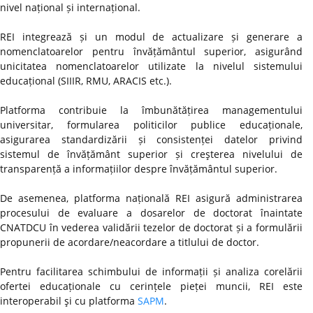
nivel național și internațional.
REI integrează și un modul de actualizare și generare a
nomenclatoarelor pentru învățământul superior, asigurând
unicitatea nomenclatoarelor utilizate la nivelul sistemului
educațional (SIIIR, RMU, ARACIS etc.).
Platforma contribuie la îmbunătățirea managementului
universitar, formularea politicilor publice educaționale,
asigurarea standardizării și consistenței datelor privind
sistemul de învățământ superior și creşterea nivelului de
transparență a informațiilor despre învățământul superior.
De asemenea, platforma națională REI asigură administrarea
procesului de evaluare a dosarelor de doctorat înaintate
CNATDCU în vederea validării tezelor de doctorat și a formulării
propunerii de acordare/neacordare a titlului de doctor.
Pentru facilitarea schimbului de informații și analiza corelării
ofertei educaționale cu cerințele pieței muncii, REI este
interoperabil şi cu platforma
SAPM
.