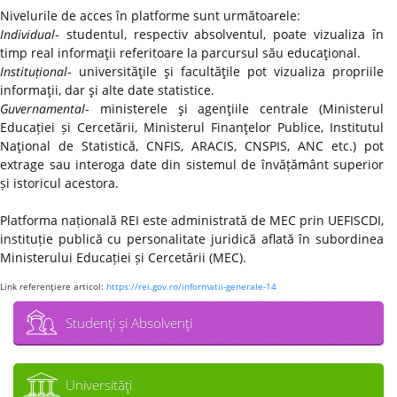
Nivelurile de acces în platforme sunt următoarele:
Individual
- studentul, respectiv absolventul, poate vizualiza în
timp real informaţii referitoare la parcursul său educaţional.
Instituțional
- universităţile şi facultăţile pot vizualiza propriile
informaţii, dar şi alte date statistice.
Guvernamental
- ministerele şi agenţiile centrale (Ministerul
Educației și Cercetării, Ministerul Finanţelor Publice, Institutul
Naţional de Statistică, CNFIS, ARACIS, CNSPIS, ANC etc.) pot
extrage sau interoga date din sistemul de învățământ superior
și istoricul acestora.
Platforma națională REI este administrată de MEC prin UEFISCDI,
instituție publică cu personalitate juridică aflată în subordinea
Ministerului Educației și Cercetării (MEC).
Link referenţiere articol:
https://rei.gov.ro/informatii-generale-14
Studenţi şi Absolvenţi
Universităţi