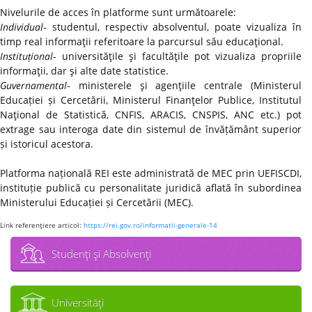
Nivelurile de acces în platforme sunt următoarele:
Individual
- studentul, respectiv absolventul, poate vizualiza în
timp real informaţii referitoare la parcursul său educaţional.
Instituțional
- universităţile şi facultăţile pot vizualiza propriile
informaţii, dar şi alte date statistice.
Guvernamental
- ministerele şi agenţiile centrale (Ministerul
Educației și Cercetării, Ministerul Finanţelor Publice, Institutul
Naţional de Statistică, CNFIS, ARACIS, CNSPIS, ANC etc.) pot
extrage sau interoga date din sistemul de învățământ superior
și istoricul acestora.
Platforma națională REI este administrată de MEC prin UEFISCDI,
instituție publică cu personalitate juridică aflată în subordinea
Ministerului Educației și Cercetării (MEC).
Link referenţiere articol:
https://rei.gov.ro/informatii-generale-14
Studenţi şi Absolvenţi
Universităţi