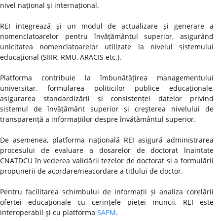
nivel național și internațional.
REI integrează și un modul de actualizare și generare a
nomenclatoarelor pentru învățământul superior, asigurând
unicitatea nomenclatoarelor utilizate la nivelul sistemului
educațional (SIIIR, RMU, ARACIS etc.).
Platforma contribuie la îmbunătățirea managementului
universitar, formularea politicilor publice educaționale,
asigurarea standardizării și consistenței datelor privind
sistemul de învățământ superior și creşterea nivelului de
transparență a informațiilor despre învățământul superior.
De asemenea, platforma națională REI asigură administrarea
procesului de evaluare a dosarelor de doctorat înaintate
CNATDCU în vederea validării tezelor de doctorat și a formulării
propunerii de acordare/neacordare a titlului de doctor.
Pentru facilitarea schimbului de informații și analiza corelării
ofertei educaționale cu cerințele pieței muncii, REI este
interoperabil şi cu platforma
SAPM
.