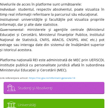
Nivelurile de acces în platforme sunt următoarele:
Individual
- studentul, respectiv absolventul, poate vizualiza în
timp real informaţii referitoare la parcursul său educaţional.
Instituțional
- universităţile şi facultăţile pot vizualiza propriile
informaţii, dar şi alte date statistice.
Guvernamental
- ministerele şi agenţiile centrale (Ministerul
Educației și Cercetării, Ministerul Finanţelor Publice, Institutul
Naţional de Statistică, CNFIS, ARACIS, CNSPIS, ANC etc.) pot
extrage sau interoga date din sistemul de învățământ superior
și istoricul acestora.
Platforma națională REI este administrată de MEC prin UEFISCDI,
instituție publică cu personalitate juridică aflată în subordinea
Ministerului Educației și Cercetării (MEC).
Link referenţiere articol:
https://rei.gov.ro/informatii-generale-14
Studenţi şi Absolvenţi
Universităţi