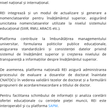
nivel național și internațional.
REI integrează și un modul de actualizare și generare a
nomenclatoarelor pentru învățământul superior, asigurând
unicitatea nomenclatoarelor utilizate la nivelul sistemului
educațional (SIIIR, RMU, ARACIS etc.).
Platforma contribuie la îmbunătățirea managementului
universitar, formularea politicilor publice educaționale,
asigurarea standardizării și consistenței datelor privind
sistemul de învățământ superior și creşterea nivelului de
transparență a informațiilor despre învățământul superior.
De asemenea, platforma națională REI asigură administrarea
procesului de evaluare a dosarelor de doctorat înaintate
CNATDCU în vederea validării tezelor de doctorat și a formulării
propunerii de acordare/neacordare a titlului de doctor.
Pentru facilitarea schimbului de informații și analiza corelării
ofertei educaționale cu cerințele pieței muncii, REI este
interoperabil şi cu platforma
SAPM
.