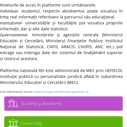
Nivelurile de acces în platforme sunt următoarele:
Individual
- studentul, respectiv absolventul, poate vizualiza în
timp real informaţii referitoare la parcursul său educaţional.
Instituțional
- universităţile şi facultăţile pot vizualiza propriile
informaţii, dar şi alte date statistice.
Guvernamental
- ministerele şi agenţiile centrale (Ministerul
Educației și Cercetării, Ministerul Finanţelor Publice, Institutul
Naţional de Statistică, CNFIS, ARACIS, CNSPIS, ANC etc.) pot
extrage sau interoga date din sistemul de învățământ superior
și istoricul acestora.
Platforma națională REI este administrată de MEC prin UEFISCDI,
instituție publică cu personalitate juridică aflată în subordinea
Ministerului Educației și Cercetării (MEC).
Link referenţiere articol:
https://rei.gov.ro/informatii-generale-14
Studenţi şi Absolvenţi
Universităţi