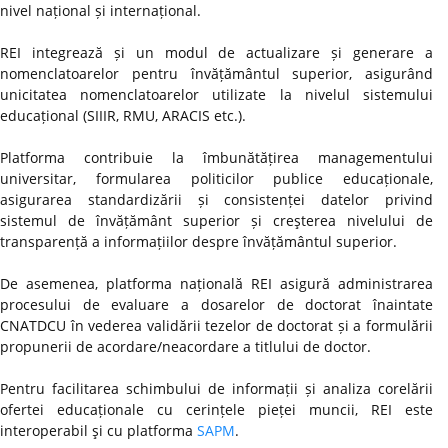
nivel național și internațional.
REI integrează și un modul de actualizare și generare a
nomenclatoarelor pentru învățământul superior, asigurând
unicitatea nomenclatoarelor utilizate la nivelul sistemului
educațional (SIIIR, RMU, ARACIS etc.).
Platforma contribuie la îmbunătățirea managementului
universitar, formularea politicilor publice educaționale,
asigurarea standardizării și consistenței datelor privind
sistemul de învățământ superior și creşterea nivelului de
transparență a informațiilor despre învățământul superior.
De asemenea, platforma națională REI asigură administrarea
procesului de evaluare a dosarelor de doctorat înaintate
CNATDCU în vederea validării tezelor de doctorat și a formulării
propunerii de acordare/neacordare a titlului de doctor.
Pentru facilitarea schimbului de informații și analiza corelării
ofertei educaționale cu cerințele pieței muncii, REI este
interoperabil şi cu platforma
SAPM
.