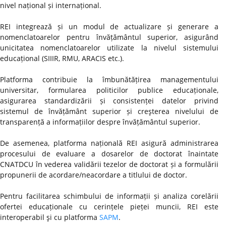
nivel național și internațional.
REI integrează și un modul de actualizare și generare a
nomenclatoarelor pentru învățământul superior, asigurând
unicitatea nomenclatoarelor utilizate la nivelul sistemului
educațional (SIIIR, RMU, ARACIS etc.).
Platforma contribuie la îmbunătățirea managementului
universitar, formularea politicilor publice educaționale,
asigurarea standardizării și consistenței datelor privind
sistemul de învățământ superior și creşterea nivelului de
transparență a informațiilor despre învățământul superior.
De asemenea, platforma națională REI asigură administrarea
procesului de evaluare a dosarelor de doctorat înaintate
CNATDCU în vederea validării tezelor de doctorat și a formulării
propunerii de acordare/neacordare a titlului de doctor.
Pentru facilitarea schimbului de informații și analiza corelării
ofertei educaționale cu cerințele pieței muncii, REI este
interoperabil şi cu platforma
SAPM
.