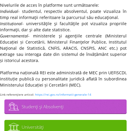
Nivelurile de acces în platforme sunt următoarele:
Individual
- studentul, respectiv absolventul, poate vizualiza în
timp real informaţii referitoare la parcursul său educaţional.
Instituțional
- universităţile şi facultăţile pot vizualiza propriile
informaţii, dar şi alte date statistice.
Guvernamental
- ministerele şi agenţiile centrale (Ministerul
Educației și Cercetării, Ministerul Finanţelor Publice, Institutul
Naţional de Statistică, CNFIS, ARACIS, CNSPIS, ANC etc.) pot
extrage sau interoga date din sistemul de învățământ superior
și istoricul acestora.
Platforma națională REI este administrată de MEC prin UEFISCDI,
instituție publică cu personalitate juridică aflată în subordinea
Ministerului Educației și Cercetării (MEC).
Link referenţiere articol:
https://rei.gov.ro/informatii-generale-14
Studenţi şi Absolvenţi
Universităţi