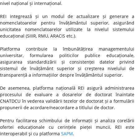
nivel național și internațional.
REI integrează și un modul de actualizare și generare a
nomenclatoarelor pentru învățământul superior, asigurând
unicitatea nomenclatoarelor utilizate la nivelul sistemului
educațional (SIIIR, RMU, ARACIS etc.).
Platforma contribuie la îmbunătățirea managementului
universitar, formularea politicilor publice educaționale,
asigurarea standardizării și consistenței datelor privind
sistemul de învățământ superior și creşterea nivelului de
transparență a informațiilor despre învățământul superior.
De asemenea, platforma națională REI asigură administrarea
procesului de evaluare a dosarelor de doctorat înaintate
CNATDCU în vederea validării tezelor de doctorat și a formulării
propunerii de acordare/neacordare a titlului de doctor.
Pentru facilitarea schimbului de informații și analiza corelării
ofertei educaționale cu cerințele pieței muncii, REI este
interoperabil şi cu platforma
SAPM
.