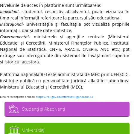
Nivelurile de acces în platforme sunt următoarele:
Individual
- studentul, respectiv absolventul, poate vizualiza în
timp real informaţii referitoare la parcursul său educaţional.
Instituțional
- universităţile şi facultăţile pot vizualiza propriile
informaţii, dar şi alte date statistice.
Guvernamental
- ministerele şi agenţiile centrale (Ministerul
Educației și Cercetării, Ministerul Finanţelor Publice, Institutul
Naţional de Statistică, CNFIS, ARACIS, CNSPIS, ANC etc.) pot
extrage sau interoga date din sistemul de învățământ superior
și istoricul acestora.
Platforma națională REI este administrată de MEC prin UEFISCDI,
instituție publică cu personalitate juridică aflată în subordinea
Ministerului Educației și Cercetării (MEC).
Link referenţiere articol:
https://rei.gov.ro/informatii-generale-14
Studenţi şi Absolvenţi
Universităţi