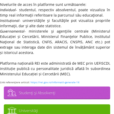
Nivelurile de acces în platforme sunt următoarele:
Individual
- studentul, respectiv absolventul, poate vizualiza în
timp real informaţii referitoare la parcursul său educaţional.
Instituțional
- universităţile şi facultăţile pot vizualiza propriile
informaţii, dar şi alte date statistice.
Guvernamental
- ministerele şi agenţiile centrale (Ministerul
Educației și Cercetării, Ministerul Finanţelor Publice, Institutul
Naţional de Statistică, CNFIS, ARACIS, CNSPIS, ANC etc.) pot
extrage sau interoga date din sistemul de învățământ superior
și istoricul acestora.
Platforma națională REI este administrată de MEC prin UEFISCDI,
instituție publică cu personalitate juridică aflată în subordinea
Ministerului Educației și Cercetării (MEC).
Link referenţiere articol:
https://rei.gov.ro/informatii-generale-14
Studenţi şi Absolvenţi
Universităţi