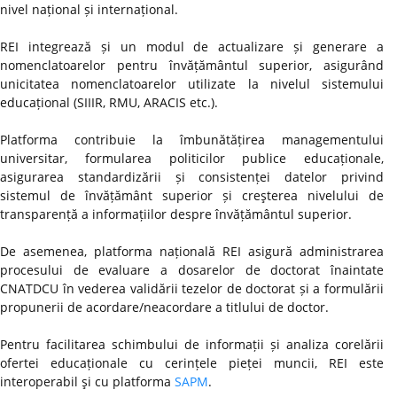
nivel național și internațional.
REI integrează și un modul de actualizare și generare a
nomenclatoarelor pentru învățământul superior, asigurând
unicitatea nomenclatoarelor utilizate la nivelul sistemului
educațional (SIIIR, RMU, ARACIS etc.).
Platforma contribuie la îmbunătățirea managementului
universitar, formularea politicilor publice educaționale,
asigurarea standardizării și consistenței datelor privind
sistemul de învățământ superior și creşterea nivelului de
transparență a informațiilor despre învățământul superior.
De asemenea, platforma națională REI asigură administrarea
procesului de evaluare a dosarelor de doctorat înaintate
CNATDCU în vederea validării tezelor de doctorat și a formulării
propunerii de acordare/neacordare a titlului de doctor.
Pentru facilitarea schimbului de informații și analiza corelării
ofertei educaționale cu cerințele pieței muncii, REI este
interoperabil şi cu platforma
SAPM
.