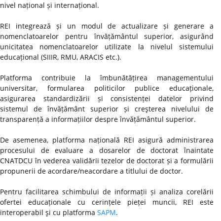
nivel național și internațional.
REI integrează și un modul de actualizare și generare a
nomenclatoarelor pentru învățământul superior, asigurând
unicitatea nomenclatoarelor utilizate la nivelul sistemului
educațional (SIIIR, RMU, ARACIS etc.).
Platforma contribuie la îmbunătățirea managementului
universitar, formularea politicilor publice educaționale,
asigurarea standardizării și consistenței datelor privind
sistemul de învățământ superior și creşterea nivelului de
transparență a informațiilor despre învățământul superior.
De asemenea, platforma națională REI asigură administrarea
procesului de evaluare a dosarelor de doctorat înaintate
CNATDCU în vederea validării tezelor de doctorat și a formulării
propunerii de acordare/neacordare a titlului de doctor.
Pentru facilitarea schimbului de informații și analiza corelării
ofertei educaționale cu cerințele pieței muncii, REI este
interoperabil şi cu platforma
SAPM
.