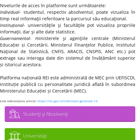
Nivelurile de acces în platforme sunt următoarele:
Individual
- studentul, respectiv absolventul, poate vizualiza în
timp real informaţii referitoare la parcursul său educaţional.
Instituțional
- universităţile şi facultăţile pot vizualiza propriile
informaţii, dar şi alte date statistice.
Guvernamental
- ministerele şi agenţiile centrale (Ministerul
Educației și Cercetării, Ministerul Finanţelor Publice, Institutul
Naţional de Statistică, CNFIS, ARACIS, CNSPIS, ANC etc.) pot
extrage sau interoga date din sistemul de învățământ superior
și istoricul acestora.
Platforma națională REI este administrată de MEC prin UEFISCDI,
instituție publică cu personalitate juridică aflată în subordinea
Ministerului Educației și Cercetării (MEC).
Link referenţiere articol:
https://rei.gov.ro/informatii-generale-14
Studenţi şi Absolvenţi
Universităţi