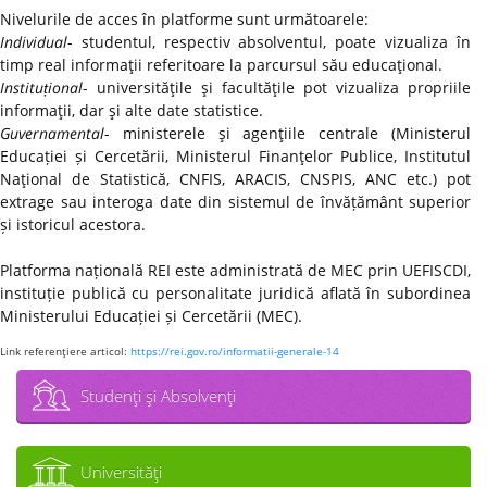
Nivelurile de acces în platforme sunt următoarele:
Individual
- studentul, respectiv absolventul, poate vizualiza în
timp real informaţii referitoare la parcursul său educaţional.
Instituțional
- universităţile şi facultăţile pot vizualiza propriile
informaţii, dar şi alte date statistice.
Guvernamental
- ministerele şi agenţiile centrale (Ministerul
Educației și Cercetării, Ministerul Finanţelor Publice, Institutul
Naţional de Statistică, CNFIS, ARACIS, CNSPIS, ANC etc.) pot
extrage sau interoga date din sistemul de învățământ superior
și istoricul acestora.
Platforma națională REI este administrată de MEC prin UEFISCDI,
instituție publică cu personalitate juridică aflată în subordinea
Ministerului Educației și Cercetării (MEC).
Link referenţiere articol:
https://rei.gov.ro/informatii-generale-14
Studenţi şi Absolvenţi
Universităţi