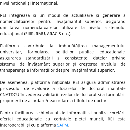
nivel național și internațional.
REI integrează și un modul de actualizare și generare a
nomenclatoarelor pentru învățământul superior, asigurând
unicitatea nomenclatoarelor utilizate la nivelul sistemului
educațional (SIIIR, RMU, ARACIS etc.).
Platforma contribuie la îmbunătățirea managementului
universitar, formularea politicilor publice educaționale,
asigurarea standardizării și consistenței datelor privind
sistemul de învățământ superior și creşterea nivelului de
transparență a informațiilor despre învățământul superior.
De asemenea, platforma națională REI asigură administrarea
procesului de evaluare a dosarelor de doctorat înaintate
CNATDCU în vederea validării tezelor de doctorat și a formulării
propunerii de acordare/neacordare a titlului de doctor.
Pentru facilitarea schimbului de informații și analiza corelării
ofertei educaționale cu cerințele pieței muncii, REI este
interoperabil şi cu platforma
SAPM
.