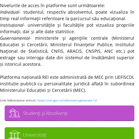
Nivelurile de acces în platforme sunt următoarele:
Individual
- studentul, respectiv absolventul, poate vizualiza în
timp real informaţii referitoare la parcursul său educaţional.
Instituțional
- universităţile şi facultăţile pot vizualiza propriile
informaţii, dar şi alte date statistice.
Guvernamental
- ministerele şi agenţiile centrale (Ministerul
Educației și Cercetării, Ministerul Finanţelor Publice, Institutul
Naţional de Statistică, CNFIS, ARACIS, CNSPIS, ANC etc.) pot
extrage sau interoga date din sistemul de învățământ superior
și istoricul acestora.
Platforma națională REI este administrată de MEC prin UEFISCDI,
instituție publică cu personalitate juridică aflată în subordinea
Ministerului Educației și Cercetării (MEC).
Link referenţiere articol:
https://rei.gov.ro/informatii-generale-14
Studenţi şi Absolvenţi
Universităţi