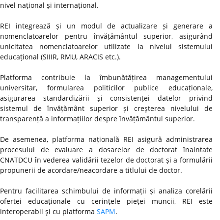
nivel național și internațional.
REI integrează și un modul de actualizare și generare a
nomenclatoarelor pentru învățământul superior, asigurând
unicitatea nomenclatoarelor utilizate la nivelul sistemului
educațional (SIIIR, RMU, ARACIS etc.).
Platforma contribuie la îmbunătățirea managementului
universitar, formularea politicilor publice educaționale,
asigurarea standardizării și consistenței datelor privind
sistemul de învățământ superior și creşterea nivelului de
transparență a informațiilor despre învățământul superior.
De asemenea, platforma națională REI asigură administrarea
procesului de evaluare a dosarelor de doctorat înaintate
CNATDCU în vederea validării tezelor de doctorat și a formulării
propunerii de acordare/neacordare a titlului de doctor.
Pentru facilitarea schimbului de informații și analiza corelării
ofertei educaționale cu cerințele pieței muncii, REI este
interoperabil şi cu platforma
SAPM
.