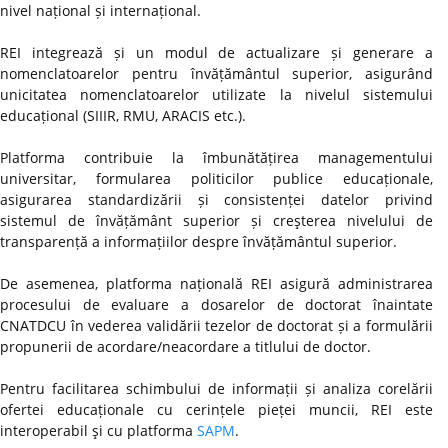
nivel național și internațional.
REI integrează și un modul de actualizare și generare a
nomenclatoarelor pentru învățământul superior, asigurând
unicitatea nomenclatoarelor utilizate la nivelul sistemului
educațional (SIIIR, RMU, ARACIS etc.).
Platforma contribuie la îmbunătățirea managementului
universitar, formularea politicilor publice educaționale,
asigurarea standardizării și consistenței datelor privind
sistemul de învățământ superior și creşterea nivelului de
transparență a informațiilor despre învățământul superior.
De asemenea, platforma națională REI asigură administrarea
procesului de evaluare a dosarelor de doctorat înaintate
CNATDCU în vederea validării tezelor de doctorat și a formulării
propunerii de acordare/neacordare a titlului de doctor.
Pentru facilitarea schimbului de informații și analiza corelării
ofertei educaționale cu cerințele pieței muncii, REI este
interoperabil şi cu platforma
SAPM
.