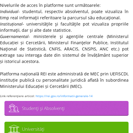
Nivelurile de acces în platforme sunt următoarele:
Individual
- studentul, respectiv absolventul, poate vizualiza în
timp real informaţii referitoare la parcursul său educaţional.
Instituțional
- universităţile şi facultăţile pot vizualiza propriile
informaţii, dar şi alte date statistice.
Guvernamental
- ministerele şi agenţiile centrale (Ministerul
Educației și Cercetării, Ministerul Finanţelor Publice, Institutul
Naţional de Statistică, CNFIS, ARACIS, CNSPIS, ANC etc.) pot
extrage sau interoga date din sistemul de învățământ superior
și istoricul acestora.
Platforma națională REI este administrată de MEC prin UEFISCDI,
instituție publică cu personalitate juridică aflată în subordinea
Ministerului Educației și Cercetării (MEC).
Link referenţiere articol:
https://rei.gov.ro/informatii-generale-14
Studenţi şi Absolvenţi
Universităţi