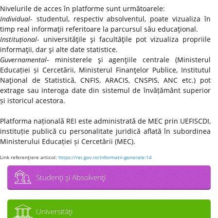
Nivelurile de acces în platforme sunt următoarele:
Individual
- studentul, respectiv absolventul, poate vizualiza în
timp real informaţii referitoare la parcursul său educaţional.
Instituțional
- universităţile şi facultăţile pot vizualiza propriile
informaţii, dar şi alte date statistice.
Guvernamental
- ministerele şi agenţiile centrale (Ministerul
Educației și Cercetării, Ministerul Finanţelor Publice, Institutul
Naţional de Statistică, CNFIS, ARACIS, CNSPIS, ANC etc.) pot
extrage sau interoga date din sistemul de învățământ superior
și istoricul acestora.
Platforma națională REI este administrată de MEC prin UEFISCDI,
instituție publică cu personalitate juridică aflată în subordinea
Ministerului Educației și Cercetării (MEC).
Link referenţiere articol:
https://rei.gov.ro/informatii-generale-14
Studenţi şi Absolvenţi
Universităţi