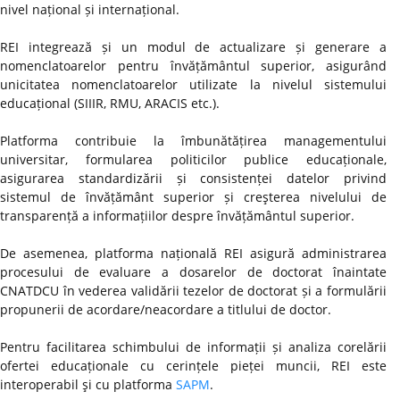
nivel național și internațional.
REI integrează și un modul de actualizare și generare a
nomenclatoarelor pentru învățământul superior, asigurând
unicitatea nomenclatoarelor utilizate la nivelul sistemului
educațional (SIIIR, RMU, ARACIS etc.).
Platforma contribuie la îmbunătățirea managementului
universitar, formularea politicilor publice educaționale,
asigurarea standardizării și consistenței datelor privind
sistemul de învățământ superior și creşterea nivelului de
transparență a informațiilor despre învățământul superior.
De asemenea, platforma națională REI asigură administrarea
procesului de evaluare a dosarelor de doctorat înaintate
CNATDCU în vederea validării tezelor de doctorat și a formulării
propunerii de acordare/neacordare a titlului de doctor.
Pentru facilitarea schimbului de informații și analiza corelării
ofertei educaționale cu cerințele pieței muncii, REI este
interoperabil şi cu platforma
SAPM
.