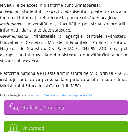
Nivelurile de acces în platforme sunt următoarele:
Individual
- studentul, respectiv absolventul, poate vizualiza în
timp real informaţii referitoare la parcursul său educaţional.
Instituțional
- universităţile şi facultăţile pot vizualiza propriile
informaţii, dar şi alte date statistice.
Guvernamental
- ministerele şi agenţiile centrale (Ministerul
Educației și Cercetării, Ministerul Finanţelor Publice, Institutul
Naţional de Statistică, CNFIS, ARACIS, CNSPIS, ANC etc.) pot
extrage sau interoga date din sistemul de învățământ superior
și istoricul acestora.
Platforma națională REI este administrată de MEC prin UEFISCDI,
instituție publică cu personalitate juridică aflată în subordinea
Ministerului Educației și Cercetării (MEC).
Link referenţiere articol:
https://rei.gov.ro/informatii-generale-14
Studenţi şi Absolvenţi
Universităţi