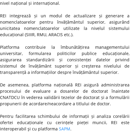
nivel național și internațional.
REI integrează și un modul de actualizare și generare a
nomenclatoarelor pentru învățământul superior, asigurând
unicitatea nomenclatoarelor utilizate la nivelul sistemului
educațional (SIIIR, RMU, ARACIS etc.).
Platforma contribuie la îmbunătățirea managementului
universitar, formularea politicilor publice educaționale,
asigurarea standardizării și consistenței datelor privind
sistemul de învățământ superior și creşterea nivelului de
transparență a informațiilor despre învățământul superior.
De asemenea, platforma națională REI asigură administrarea
procesului de evaluare a dosarelor de doctorat înaintate
CNATDCU în vederea validării tezelor de doctorat și a formulării
propunerii de acordare/neacordare a titlului de doctor.
Pentru facilitarea schimbului de informații și analiza corelării
ofertei educaționale cu cerințele pieței muncii, REI este
interoperabil şi cu platforma
SAPM
.