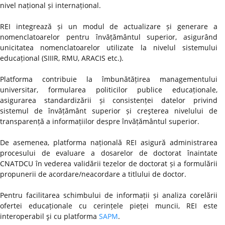
nivel național și internațional.
REI integrează și un modul de actualizare și generare a
nomenclatoarelor pentru învățământul superior, asigurând
unicitatea nomenclatoarelor utilizate la nivelul sistemului
educațional (SIIIR, RMU, ARACIS etc.).
Platforma contribuie la îmbunătățirea managementului
universitar, formularea politicilor publice educaționale,
asigurarea standardizării și consistenței datelor privind
sistemul de învățământ superior și creşterea nivelului de
transparență a informațiilor despre învățământul superior.
De asemenea, platforma națională REI asigură administrarea
procesului de evaluare a dosarelor de doctorat înaintate
CNATDCU în vederea validării tezelor de doctorat și a formulării
propunerii de acordare/neacordare a titlului de doctor.
Pentru facilitarea schimbului de informații și analiza corelării
ofertei educaționale cu cerințele pieței muncii, REI este
interoperabil şi cu platforma
SAPM
.