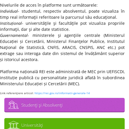
Nivelurile de acces în platforme sunt următoarele:
Individual
- studentul, respectiv absolventul, poate vizualiza în
timp real informaţii referitoare la parcursul său educaţional.
Instituțional
- universităţile şi facultăţile pot vizualiza propriile
informaţii, dar şi alte date statistice.
Guvernamental
- ministerele şi agenţiile centrale (Ministerul
Educației și Cercetării, Ministerul Finanţelor Publice, Institutul
Naţional de Statistică, CNFIS, ARACIS, CNSPIS, ANC etc.) pot
extrage sau interoga date din sistemul de învățământ superior
și istoricul acestora.
Platforma națională REI este administrată de MEC prin UEFISCDI,
instituție publică cu personalitate juridică aflată în subordinea
Ministerului Educației și Cercetării (MEC).
Link referenţiere articol:
https://rei.gov.ro/informatii-generale-14
Studenţi şi Absolvenţi
Universităţi