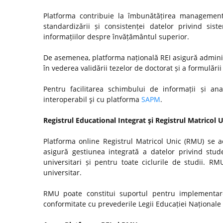
Platforma contribuie la îmbunătățirea managementul
standardizării și consistenței datelor privind si
informațiilor despre învățământul superior.
De asemenea, platforma națională REI asigură admini
în vederea validării tezelor de doctorat și a formulări
Pentru facilitarea schimbului de informații și anal
interoperabil şi cu platforma
SAPM
.
Registrul Educational Integrat şi Registrul Matricol 
Platforma online Registrul Matricol Unic (RMU) se a
asigură gestiunea integrată a datelor privind stude
universitari și pentru toate ciclurile de studii. R
universitar.
RMU poate constitui suportul pentru implementare
conformitate cu prevederile Legii Educației Naționale n