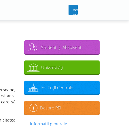
Acces
cont
Studenţi şi Absolvenţi
Universităţi
Instituţii Centrale
ersoane,
sitar și
 care să
Despre REI
icitatea
Informații generale