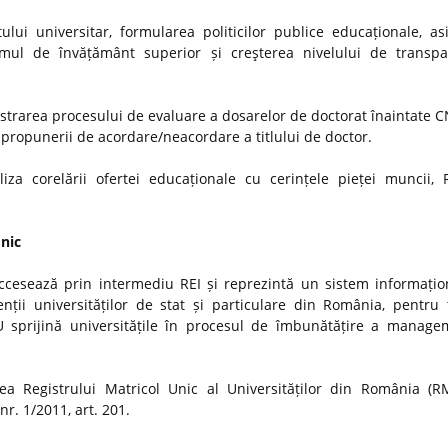
ui universitar, formularea politicilor publice educaționale, as
stemul de învățământ superior și creşterea nivelului de transp
strarea procesului de evaluare a dosarelor de doctorat înaintate
i propunerii de acordare/neacordare a titlului de doctor.
iza corelării ofertei educaționale cu cerințele pieței muncii, 
Unic
ccesează prin intermediu REI și reprezintă un sistem informațio
nții universităților de stat și particulare din România, pentru t
MU sprijină universitățile în procesul de îmbunătățire a manage
a Registrului Matricol Unic al Universităților din România (R
r. 1/2011, art. 201.