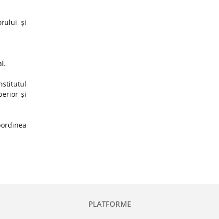
rului şi
al.
stitutul
erior și
ubordinea
PLATFORME