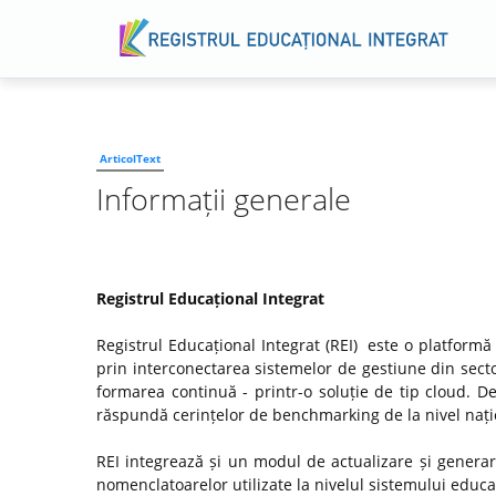
ArticolText
Informații generale
Registrul Educațional Integrat
Registrul Educațional Integrat (REI) este o platformă
prin interconectarea sistemelor de gestiune din secto
formarea continuă - printr-o soluție de tip cloud. D
răspundă cerințelor de benchmarking de la nivel națio
REI integrează și un modul de actualizare și genera
nomenclatoarelor utilizate la nivelul sistemului educaț