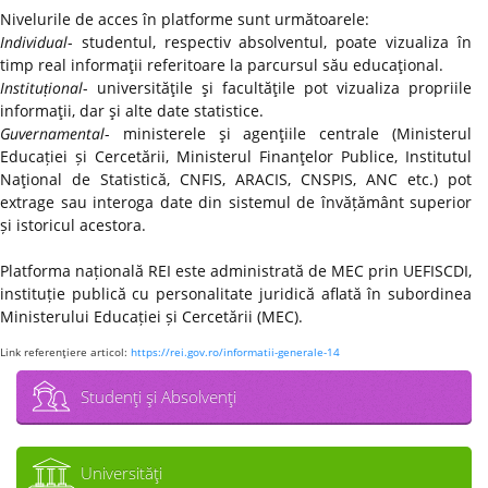
Nivelurile de acces în platforme sunt următoarele:
Individual
- studentul, respectiv absolventul, poate vizualiza în
timp real informaţii referitoare la parcursul său educaţional.
Instituțional
- universităţile şi facultăţile pot vizualiza propriile
informaţii, dar şi alte date statistice.
Guvernamental
- ministerele şi agenţiile centrale (Ministerul
Educației și Cercetării, Ministerul Finanţelor Publice, Institutul
Naţional de Statistică, CNFIS, ARACIS, CNSPIS, ANC etc.) pot
extrage sau interoga date din sistemul de învățământ superior
și istoricul acestora.
Platforma națională REI este administrată de MEC prin UEFISCDI,
instituție publică cu personalitate juridică aflată în subordinea
Ministerului Educației și Cercetării (MEC).
Link referenţiere articol:
https://rei.gov.ro/informatii-generale-14
Studenţi şi Absolvenţi
Universităţi