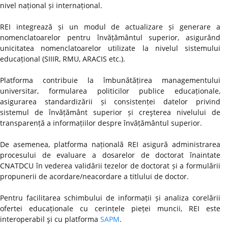
nivel național și internațional.
REI integrează și un modul de actualizare și generare a
nomenclatoarelor pentru învățământul superior, asigurând
unicitatea nomenclatoarelor utilizate la nivelul sistemului
educațional (SIIIR, RMU, ARACIS etc.).
Platforma contribuie la îmbunătățirea managementului
universitar, formularea politicilor publice educaționale,
asigurarea standardizării și consistenței datelor privind
sistemul de învățământ superior și creşterea nivelului de
transparență a informațiilor despre învățământul superior.
De asemenea, platforma națională REI asigură administrarea
procesului de evaluare a dosarelor de doctorat înaintate
CNATDCU în vederea validării tezelor de doctorat și a formulării
propunerii de acordare/neacordare a titlului de doctor.
Pentru facilitarea schimbului de informații și analiza corelării
ofertei educaționale cu cerințele pieței muncii, REI este
interoperabil şi cu platforma
SAPM
.