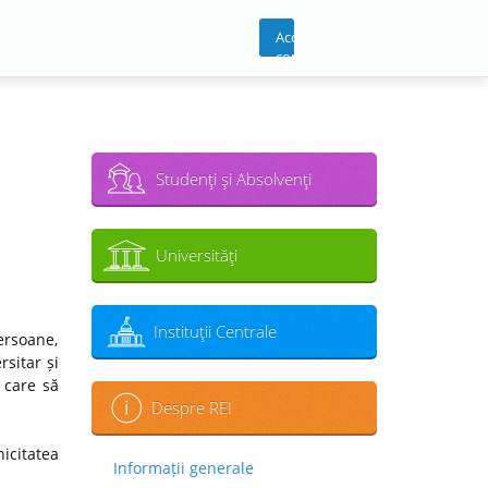
Acces
cont
Studenţi şi Absolvenţi
Universităţi
Instituţii Centrale
ersoane,
sitar și
 care să
Despre REI
icitatea
Informații generale