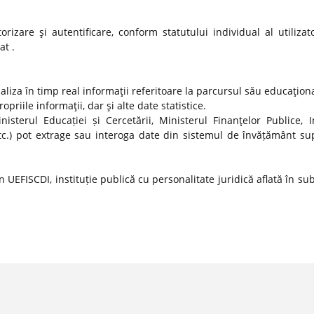
izare şi autentificare, conform statutului individual al utilizato
at .
ualiza în timp real informaţii referitoare la parcursul său educaţion
propriile informaţii, dar şi alte date statistice.
nisterul Educației și Cercetării, Ministerul Finanţelor Publice, In
tc.) pot extrage sau interoga date din sistemul de învățământ sup
 UEFISCDI, instituție publică cu personalitate juridică aflată în s