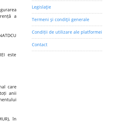
Legislaţie
igurarea
arență a
Termeni şi condiţii generale
Condiții de utilizare ale platformei
 CNATDCU
Contact
REI este
nal care
oți anii
mentului
MUR), în