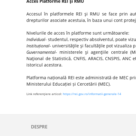
Acces Platforme REI şi RMU
Accesul în platformele REI şi RMU se face prin autor
drepturilor asociate acestuia, în baza unui cont protej
Nivelurile de acces în platforme sunt următoarele:
Individual
- studentul, respectiv absolventul, poate viz
Instituțional
- universităţile şi facultăţile pot vizualiza 
Guvernamental
- ministerele şi agenţiile centrale (Mi
Naţional de Statistică, CNFIS, ARACIS, CNSPIS, ANC e
istoricul acestora.
Platforma națională REI este administrată de MEC prin
Ministerului Educației și Cercetării (MEC).
Link referenţiere articol:
https://rei.gov.ro/informatii-generale-14
DESPRE