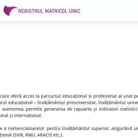
 care oferă acces la parcursul educațional și profesional al unei p
rul educațional – învățământul preuniversitar, învățământul univer
e asemenea, permite generarea de rapoarte și indicatori statistici
nal și internațional.
re a nomenclatoarelor pentru învățământul superior, asigurând un
ional (SIIIR, RMU, ARACIS etc.).