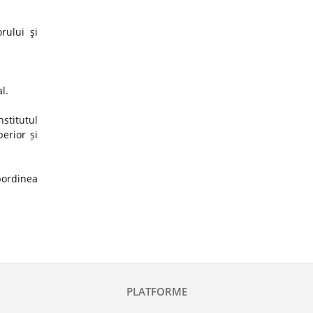
rului şi
al.
stitutul
erior și
ubordinea
PLATFORME