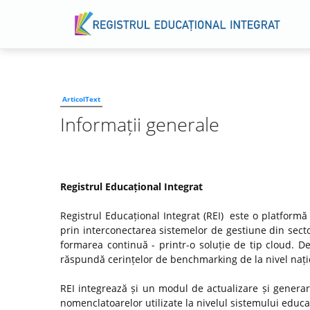
ArticolText
Informații generale
Registrul Educațional Integrat
Registrul Educațional Integrat (REI) este o platformă
prin interconectarea sistemelor de gestiune din secto
formarea continuă - printr-o soluție de tip cloud. D
răspundă cerințelor de benchmarking de la nivel națio
REI integrează și un modul de actualizare și genera
nomenclatoarelor utilizate la nivelul sistemului educaț