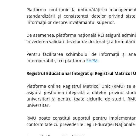
Platforma contribuie la îmbunătățirea managementul
standardizării și consistenței datelor privind si
informațiilor despre învățământul superior.
De asemenea, platforma națională REI asigură admini
în vederea validării tezelor de doctorat și a formulări
Pentru facilitarea schimbului de informații și anal
interoperabil şi cu platforma
SAPM
.
Registrul Educational Integrat şi Registrul Matricol 
Platforma online Registrul Matricol Unic (RMU) se a
asigură gestiunea integrată a datelor privind stude
universitari și pentru toate ciclurile de studii. R
universitar.
RMU poate constitui suportul pentru implementare
conformitate cu prevederile Legii Educației Naționale n