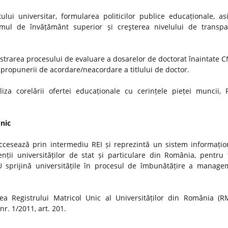
ui universitar, formularea politicilor publice educaționale, as
stemul de învățământ superior și creşterea nivelului de transp
strarea procesului de evaluare a dosarelor de doctorat înaintate
i propunerii de acordare/neacordare a titlului de doctor.
iza corelării ofertei educaționale cu cerințele pieței muncii, 
Unic
ccesează prin intermediu REI și reprezintă un sistem informațio
nții universităților de stat și particulare din România, pentru t
MU sprijină universitățile în procesul de îmbunătățire a manage
a Registrului Matricol Unic al Universităților din România (R
r. 1/2011, art. 201.