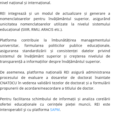
nivel național și internațional.
REI integrează și un modul de actualizare și generare a
nomenclatoarelor pentru învățământul superior, asigurând
unicitatea nomenclatoarelor utilizate la nivelul sistemului
educațional (SIIIR, RMU, ARACIS etc.).
Platforma contribuie la îmbunătățirea managementului
universitar, formularea politicilor publice educaționale,
asigurarea standardizării și consistenței datelor privind
sistemul de învățământ superior și creşterea nivelului de
transparență a informațiilor despre învățământul superior.
De asemenea, platforma națională REI asigură administrarea
procesului de evaluare a dosarelor de doctorat înaintate
CNATDCU în vederea validării tezelor de doctorat și a formulării
propunerii de acordare/neacordare a titlului de doctor.
Pentru facilitarea schimbului de informații și analiza corelării
ofertei educaționale cu cerințele pieței muncii, REI este
interoperabil şi cu platforma
SAPM
.