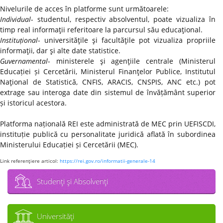
Nivelurile de acces în platforme sunt următoarele:
Individual
- studentul, respectiv absolventul, poate vizualiza în
timp real informaţii referitoare la parcursul său educaţional.
Instituțional
- universităţile şi facultăţile pot vizualiza propriile
informaţii, dar şi alte date statistice.
Guvernamental
- ministerele şi agenţiile centrale (Ministerul
Educației și Cercetării, Ministerul Finanţelor Publice, Institutul
Naţional de Statistică, CNFIS, ARACIS, CNSPIS, ANC etc.) pot
extrage sau interoga date din sistemul de învățământ superior
și istoricul acestora.
Platforma națională REI este administrată de MEC prin UEFISCDI,
instituție publică cu personalitate juridică aflată în subordinea
Ministerului Educației și Cercetării (MEC).
Link referenţiere articol:
https://rei.gov.ro/informatii-generale-14
Studenţi şi Absolvenţi
Universităţi