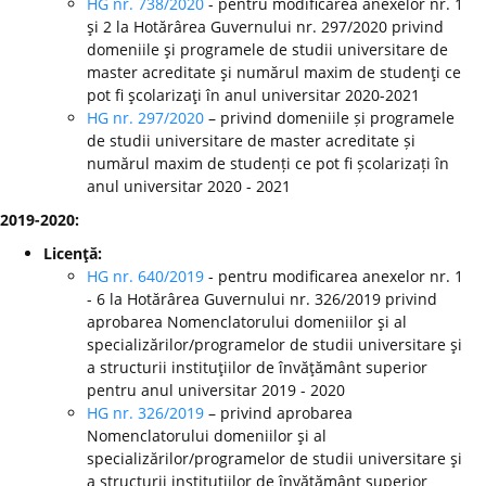
HG nr. 738/2020
- pentru modificarea anexelor nr. 1
şi 2 la Hotărârea Guvernului nr. 297/2020 privind
domeniile şi programele de studii universitare de
master acreditate şi numărul maxim de studenţi ce
pot fi şcolarizaţi în anul universitar 2020-2021
HG nr. 297/2020
– privind domeniile și programele
de studii universitare de master acreditate și
numărul maxim de studenți ce pot fi școlarizați în
anul universitar 2020 - 2021
2019-2020:
Licenţă:
HG nr. 640/2019
- pentru modificarea anexelor nr. 1
- 6 la Hotărârea Guvernului nr. 326/2019 privind
aprobarea Nomenclatorului domeniilor şi al
specializărilor/programelor de studii universitare şi
a structurii instituţiilor de învăţământ superior
pentru anul universitar 2019 - 2020
HG nr. 326/2019
– privind aprobarea
Nomenclatorului domeniilor şi al
specializărilor/programelor de studii universitare şi
a structurii instituţiilor de învăţământ superior