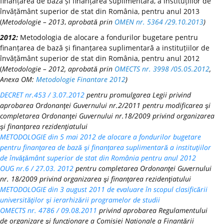
finanțarea de bază și finanțarea suplimentară, a instituțiilor de
învățământ superior de stat din România, pentru anul 2013
(
Metodologie – 2013
,
aprobată prin
OMEN nr. 5364 /29.10.2013
)
2012:
Metodologia de alocare a fondurilor bugetare pentru
finanțarea de bază și finanțarea suplimentară a instituțiilor de
învățământ superior de stat din România, pentru anul 2012
(
Metodologie – 2012, aprobată prin
OMECTS nr. 3998 /05.05.2012
,
Anexa OM:
Metodologie Finantare 2012
)
DECRET nr.453 / 3.07.2012
pentru promulgarea Legii privind
aprobarea Ordonanţei Guvernului nr.2/2011 pentru modificarea şi
completarea Ordonanţei Guvernului nr.18/2009 privind organizarea
şi finanţarea rezidenţiatului
METODOLOGIE din 5 mai 2012 de alocare a fondurilor bugetare
pentru finanţarea de bază şi finanţarea suplimentară a instituţiilor
de învăţământ superior de stat din România pentru anul 2012
OUG nr.6 / 27.03. 2012
pentru completarea Ordonanţei Guvernului
nr. 18/2009 privind organizarea şi finanţarea rezidenţiatului
METODOLOGIE din 3 august 2011 de evaluare în scopul clasificării
universităţilor şi ierarhizării programelor de studii
OMECTS nr. 4786 / 09.08.2011
privind aprobarea Regulamentului
de organizare şi funcţionare a Comisiei Naționale a Finanțării