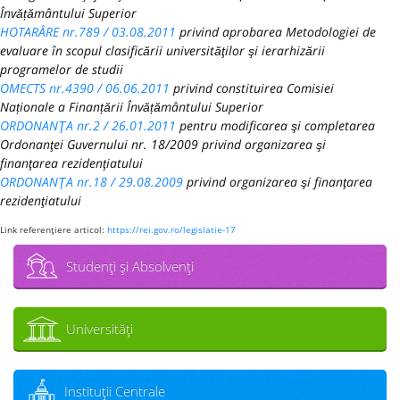
Învățământului Superior
HOTARÂRE nr.789 / 03.08.2011
privind aprobarea Metodologiei de
evaluare în scopul clasificării universităţilor şi ierarhizării
programelor de studii
OMECTS nr.4390 / 06.06.2011
privind constituirea Comisiei
Naționale a Finanțării Învățământului Superior
ORDONANŢA nr.2 / 26.01.2011
pentru modificarea şi completarea
Ordonanţei Guvernului nr. 18/2009 privind organizarea şi
finanţarea rezidenţiatului
ORDONANŢA nr.18 / 29.08.2009
privind organizarea şi finanţarea
rezidenţiatului
Link referenţiere articol:
https://rei.gov.ro/legislatie-17
Studenţi şi Absolvenţi
Universităţi
Instituţii Centrale