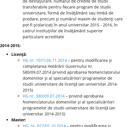
de desfăşurare, numărul de credite de studii
transferabile pentru fiecare program de studii
universitare, formă de învăţământ sau limbă de
predare, precum şi numărul maxim de studenţi care
pot fi şcolarizaţi în anul universitar 2015 - 2016, în
cadrul instituţiilor de învăţământ superior
particulare acreditate
2014-2015:
Licenţă:
HG nr. 1071/26.11.2014
– pentru modificarea şi
completarea Hotărârii Guvernului nr.
580/09.07.2014 privind aprobarea Nomenclatorului
domeniilor şi al specializărilor/ programelor de
studii universitare de licenţă (an universitar 2014-
2015)
HG nr. 580/09.07.2014
– privind aprobarea
Nomenclatorului domeniilor şi al specializărilor/
programelor de studii universitare de licenţă (an
universitar 2014-2015)
Master:
HG. nr. 827/01.10.2014
– pentru modificarea şi